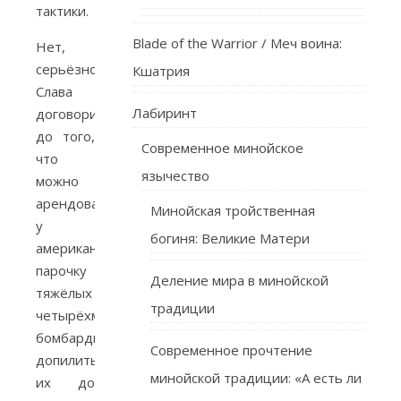
тактики.
Blade of the Warrior / Меч воина:
Нет,
серьёзно,
Кшатрия
Слава
Лабиринт
договорился
до того,
Современное минойское
что
язычество
можно
арендовать
Минойская тройственная
у
богиня: Великие Матери
американцев
парочку
Деление мира в минойской
тяжёлых
традиции
четырёхмоторных
бомбардировщиков,
Современное прочтение
допилить
минойской традиции: «А есть ли
их до