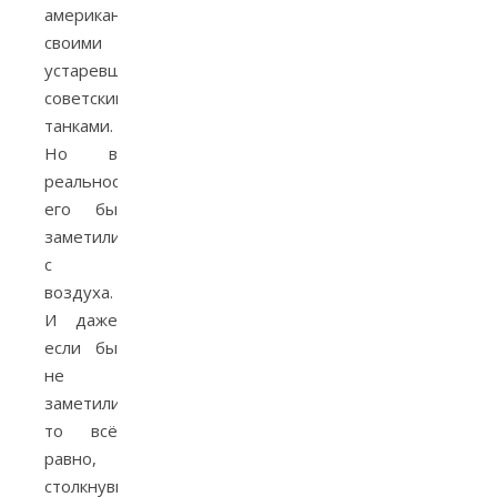
американцев
своими
устаревшими
советскими
танками.
Но в
реальности
его бы
заметили
с
воздуха.
И даже
если бы
не
заметили,
то всё
равно,
столкнувшись