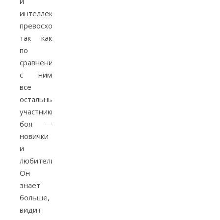
и
интеллектуальным
превосходством,
так как
по
сравнению
с ним
все
остальные
участники
боя —
новички
и
любители.
Он
знает
больше,
видит