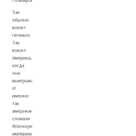
Голиафов.
Так
обычно
воюет
гегемон.
Так
воюет
Америка,
когда
она
выигрывает.
И
именно
так
американцы
сломали
Японскую
империю,