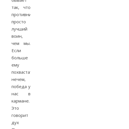
бывает
так, что
противник
просто
лучший
воин,
чем мы.
Если
больше
ему
похвастаться
нечем,
победа у
нас в
кармане.
Это
говорит
дух