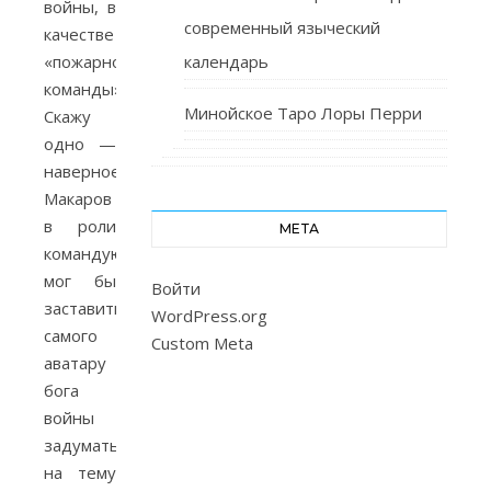
войны, в
современный языческий
качестве
«пожарной
календарь
команды».
Минойское Таро Лоры Перри
Скажу
одно —
наверное,
Макаров
в роли
МЕТА
командующего
мог бы
Войти
заставить
WordPress.org
самого
Custom Meta
аватару
бога
войны
задуматься
на тему