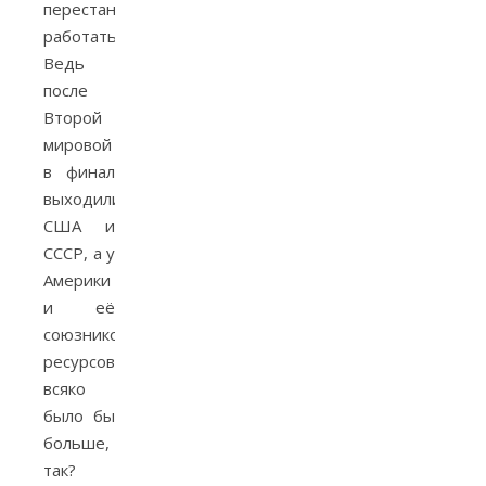
перестанут
работать.
Ведь
после
Второй
мировой
в финал
выходили
США и
СССР, а у
Америки
и её
союзников
ресурсов
всяко
было бы
больше,
так?