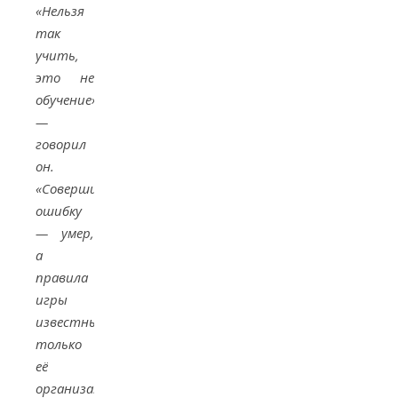
«Нельзя
так
учить,
это не
обучение»,
—
говорил
он.
«Совершил
ошибку
— умер,
а
правила
игры
известны
только
её
организатору.