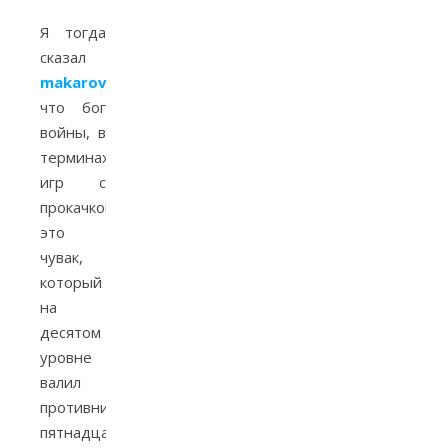
Я тогда
сказал
makarovslava
,
что бог
войны, в
терминах
игр с
прокачкой,
это
чувак,
который
на
десятом
уровне
валил
противников
пятнадцатого.