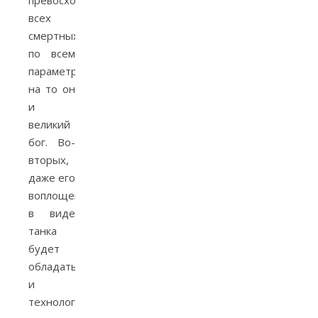
превосходит
всех
смертных
по всем
параметрам,
на то он
и
великий
бог. Во-
вторых,
даже его
воплощение
в виде
танка
будет
обладать
и
технологическим,