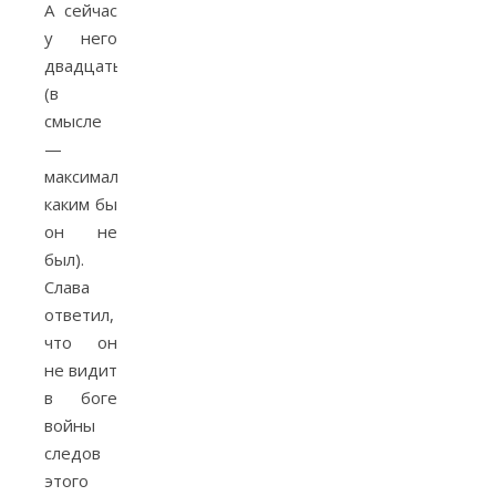
А сейчас
у него
двадцатый
(в
смысле
—
максимальный,
каким бы
он не
был).
Слава
ответил,
что он
не видит
в боге
войны
следов
этого