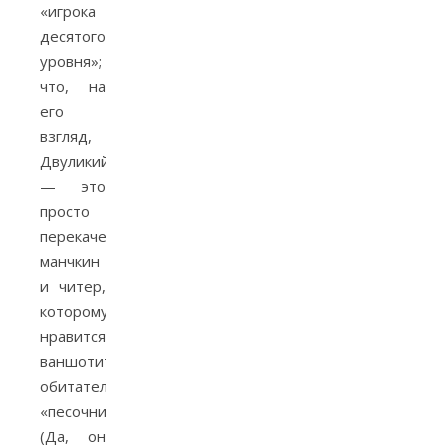
«игрока
десятого
уровня»;
что, на
его
взгляд,
Двуликий
— это
просто
перекаченный
манчкин
и читер,
которому
нравится
ваншотить
обитателей
«песочницы».
(Да, он