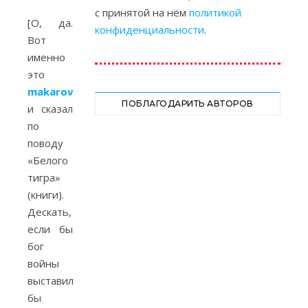
с принятой на нём
политикой
[О, да.
конфиденциальности
.
Вот
именно
это
makarovslava
ПОБЛАГОДАРИТЬ АВТОРОВ
и сказал
по
поводу
«Белого
тигра»
(книги).
Дескать,
если бы
бог
войны
выставил
бы