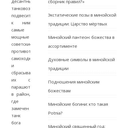
десантных
сборник правил?»
танковозов,
Экстатические позы в минойской
подвесить
к ним
традиции: Царство мёртвых
самые
мощные
Минойский пантеон: божества в
советские
ассортименте
противотанковые
самоходки,
Духовные символы в минойской
и
традиции
сбрасывать
их с
Подношения минойским
парашютами
божествам
в район,
где
Минойские богини: кто такая
замечен
Potnia?
танк
бога
Минойский священный год: