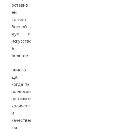
оставив
ей
только
боевой
дух и
искусство,
а
больше
—
ничего.
Да,
когда ты
превосходишь
противника
количественно
и
качественно,
ты