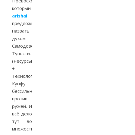
Превосходства,
который
arishai
предложила
назвать
духом
Самодовольной
Тупости.
(Ресурсы
+
Технологии.)
Кунфу
бессильно
против
ружей. И
всё дело
тут во
множественном