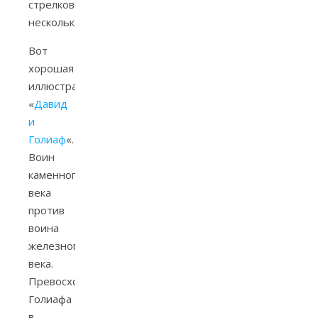
стрелков
несколько.
Вот
хорошая
иллюстрация,
«
Давид
и
Голиаф
«.
Воин
каменного
века
против
воина
железного
века.
Превосходство
Голиафа
в