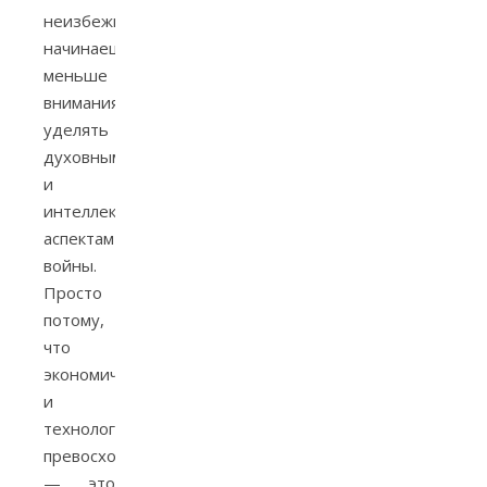
неизбежно
начинаешь
меньше
внимания
уделять
духовным
и
интеллектуальным
аспектам
войны.
Просто
потому,
что
экономическое
и
технологическое
превосходство
— это