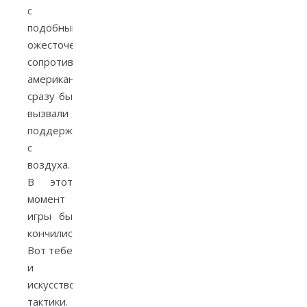
с
подобным
ожесточённым
сопротивлением,
американцы
сразу бы
вызвали
поддержку
с
воздуха.
В этот
момент
игры бы
кончились.
Вот тебе
и
искусство
тактики.