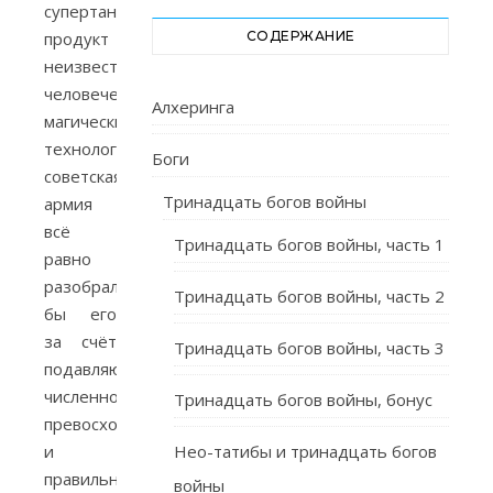
супертанк,
продукт
СОДЕРЖАНИЕ
неизвестных
человечеству
Алхеринга
магических
технологий,
Боги
советская
Тринадцать богов войны
армия
всё
Тринадцать богов войны, часть 1
равно
разобрала
Тринадцать богов войны, часть 2
бы его
за счёт
Тринадцать богов войны, часть 3
подавляющего
численного
Тринадцать богов войны, бонус
превосходства
и
Нео-татибы и тринадцать богов
правильной
войны