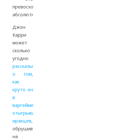
превосходство
абсолютное.
Джон
Карри
может
сколько
угодно
рассказывать
о том,
как
круто он
в
варгейме
отыгрывал
иракцев
,
обрушиваясь
на