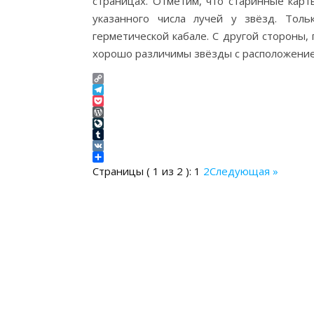
страницах. Отметим, что старинные кар
указанного числа лучей у звёзд. Тольк
герметической кабале. С другой стороны,
хорошо различимы звёзды с расположением
Copy
Link
Telegram
Pocket
WordPress
LiveJournal
Tumblr
VK
Отправить
Страницы ( 1 из 2 ):
1
2
Следующая »