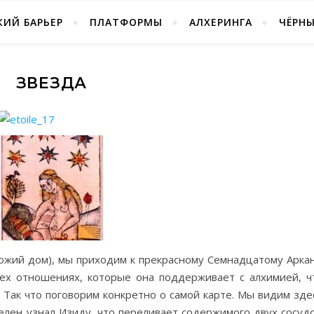
ИЙ БАРЬЕР
ПЛАТФОРМЫ
АЛХЕРИНГА
ЧЁРН
ЗВЕЗДА
Божий дом), мы приходим к прекрасному Семнадцатому Аркан
тех отношениях, которые она поддерживает с алхимией, ч
 Так что поговорим конкретно о самой карте. Мы видим зде
лен узнал Изиду, что переливает содержимого двух сосудо