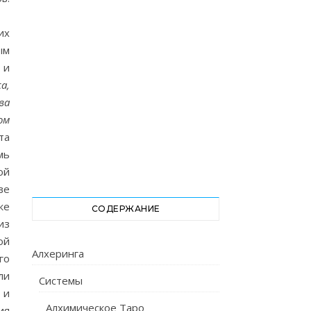
их
ым
 и
а,
ва
ом
Эта
мь
ой
ве
же
СОДЕРЖАНИЕ
из
ой
Алхеринга
го
ли
Системы
 и
Алхимическое Таро
ия