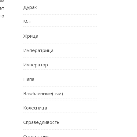
ам
Дурак
ет
но
Маг
Жрица
Императрица
Император
Папа
Влюблённые(-ый)
Колесница
Справедливость
Отшельник