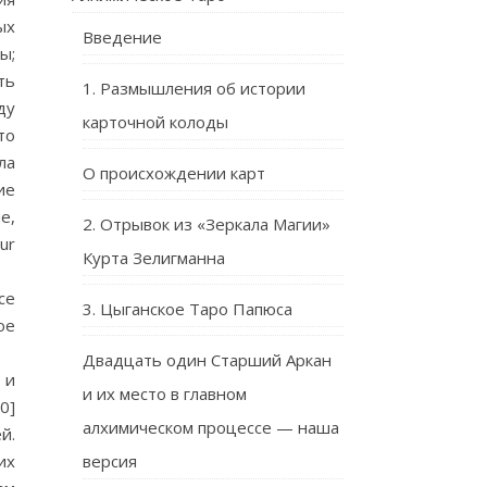
ых
Введение
ы;
ть
1. Размышления об истории
ду
карточной колоды
то
ла
О происхождении карт
ие
е,
2. Отрывок из «Зеркала Магии»
ur
Курта Зелигманна
се
3. Цыганское Таро Папюса
ое
Двадцать один Старший Аркан
 и
и их место в главном
0]
алхимическом процессе — наша
й.
их
версия