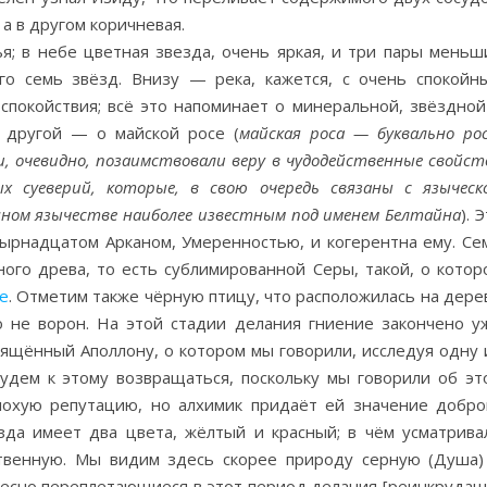
 а в другом коричневая.
; в небе цветная звезда, очень яркая, и три пары меньш
го семь звёзд. Внизу — река, кажется, с очень спокойн
покойствия; всё это напоминает о минеральной, звёздной
с другой — о майской росе (
майская роса — буквально рос
и, очевидно, позаимствовали веру в чудодейственные свойст
х суеверий, которые, в свою очередь связаны с языческ
енном язычестве наиболее известным под именем Белтайна
). 
ырнадцатом Арканом, Умеренностью, и когерентна ему. Се
ого древа, то есть сублимированной Серы, такой, о котор
ue
. Отметим также чёрную птицу, что расположилась на дере
о не ворон. На этой стадии делания гниение закончено у
вящённый Аполлону, о котором мы говорили, исследуя одну 
будем к этому возвращаться, поскольку мы говорили об эт
плохую репутацию, но алхимик придаёт ей значение добро
зда имеет два цвета, жёлтый и красный; в чём усматрива
твенную. Мы видим здесь скорее природу серную (Душа)
тесно переплетающиеся в этот период делания [реинкрудац