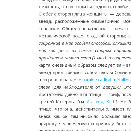
жидкость, что выходит из одного, голубая,
С обеих сторон лица женщины — деревья
звёзд, расположенные симметрично. Все
течением. Общее впечатление — печать с
металлической воде, с одной стороны; 
собранная в мае особым способом; алхимик
майской росы из самых старых народны
праздником начала лета (1 мая), в соврем
карта очевидным образом следует за Чет
звёзд представляют собой плоды Солнечн
шла речь в разделе
humide radical métalliq
слева (для наблюдателя) от девушки. Эт
достаточно давно; эта птица — гриф, пос
третей Козерога [см.
Atalanta, XLIII
]. Не 
птице, что она, действительно, имеет 
знака. Как бы там ни было, большая зве
природу человеческую и природу божес
природу воздушную (Дух), две природы, 