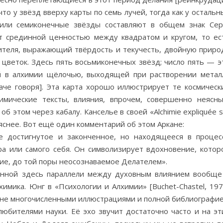
что у звёзд вверху карты по семь лучей, тогда как у остальн
или семиконечные звёзды составляют в общем знак Сер
т срединной ценностью между квадратом и кругом, то ес
ителя, выражающий твёрдость и текучесть, двойную приро
о цветок. Здесь пять восьмиконечных звёзд; число пять — э
й в алхимии щёлочью, выходящей при растворении метал
наче говоря]. Эта карта хорошо иллюстрирует те космическ
имические тексты, влияния, впрочем, совершенно неясны
б этом через кабалу. Канселье в своей «Alchimie expliquée s
м яснее. Вот ещё один комментарий об этом Аркане:
не достигнутое и законченное, но находящееся в процес
а или самого себя. Он символизирует вдохновение, котор
ие, до той поры неосознаваемое Делателем».
ённой здесь параллели между духовным влиянием вообще
химика. Юнг в «Психологии и Алхимии» [Buchet-Chastel, 197
айне многочисленными иллюстрациями и полной библиографие
любителями науки. Её эхо звучит достаточно часто и на эт