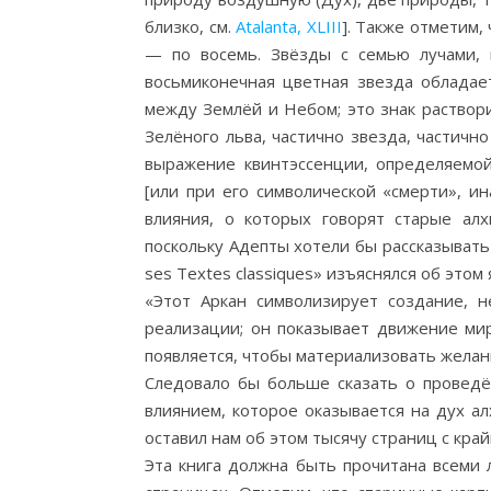
близко, см.
Atalanta, XLIII
]. Также отметим, 
— по восемь. Звёзды с семью лучами, 
восьмиконечная цветная звезда обладае
между Землёй и Небом; это знак раствор
Зелёного льва, частично звезда, частичн
выражение квинтэссенции, определяемо
[или при его символической «смерти», и
влияния, о которых говорят старые алх
поскольку Адепты хотели бы рассказывать о
ses Textes classiques» изъяснялся об это
«Этот Аркан символизирует создание, 
реализации; он показывает движение мир
появляется, чтобы материализовать желан
Следовало бы больше сказать о провед
влиянием, которое оказывается на дух ал
оставил нам об этом тысячу страниц с кр
Эта книга должна быть прочитана всеми 