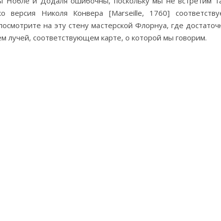
ты Нобле и Додаля ошибочны, поскольку мы не встретим т
о версия Николя Конвера [Marseille, 1760] соответству
 посмотрите на эту стену мастерской Флорнуа, где достаточ
 лучей, соответствующем карте, о которой мы говорим.