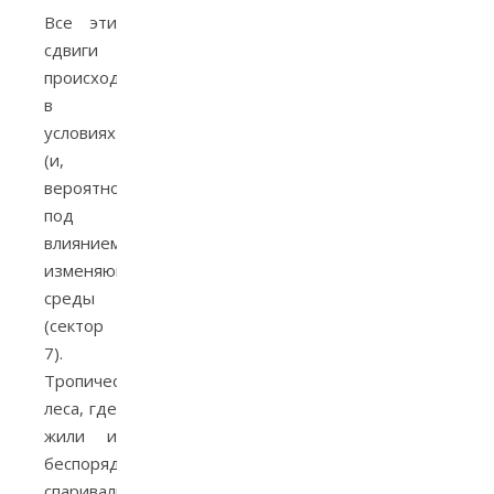
Все эти
сдвиги
происходят
в
условиях
(и,
вероятно,
под
влиянием)
изменяющейся
среды
(сектор
7).
Тропические
леса, где
жили и
беспорядочно
спаривались