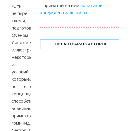
с принятой на нём
политикой
«Эти
конфиденциальности
.
четыре
схемы,
подготовленные
Оуэном
Лавджоем,
ПОБЛАГОДАРИТЬ АВТОРОВ
иллюстрируют
некоторые
из
условий,
которые,
по его
концепции,
способствовали
возникновению
прямоходящих
гоминид.
Сектор 1