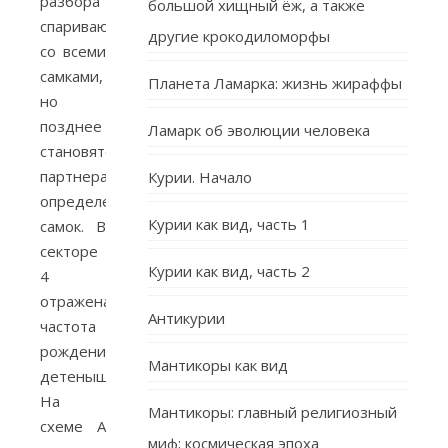
разбора
большой хищный ёж, а также
спариваются
другие крокодиломорфы
со всеми
самками,
Планета Ламарка: жизнь жираффы
но
позднее
Ламарк об эволюции человека
становятся
партнерами
Курии. Начало
определенных
Курии как вид, часть 1
самок. В
секторе
Курии как вид, часть 2
4
отражена
Антикурии
частота
рождения
Мантикоры как вид
детенышей.
На
Мантикоры: главный религиозный
схеме А
миф; космическая эпоха