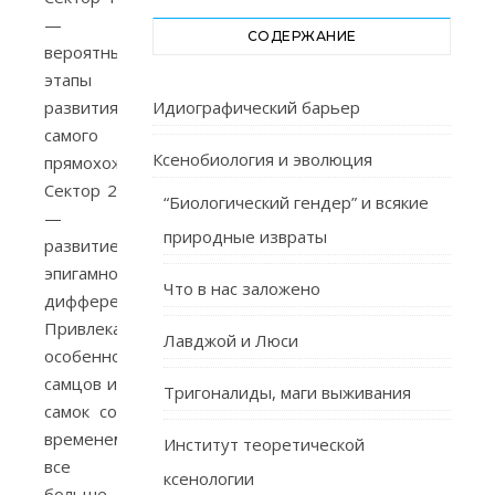
—
СОДЕРЖАНИЕ
вероятные
этапы
развития
Идиографический барьер
самого
Ксенобиология и эволюция
прямохождения.
Сектор 2
“Биологический гендер” и всякие
—
природные извраты
развитие
эпигамной
Что в нас заложено
дифференциации.
Привлекательные
Лавджой и Люси
особенности
самцов и
Тригоналиды, маги выживания
самок со
временем
Институт теоретической
все
ксенологии
больше