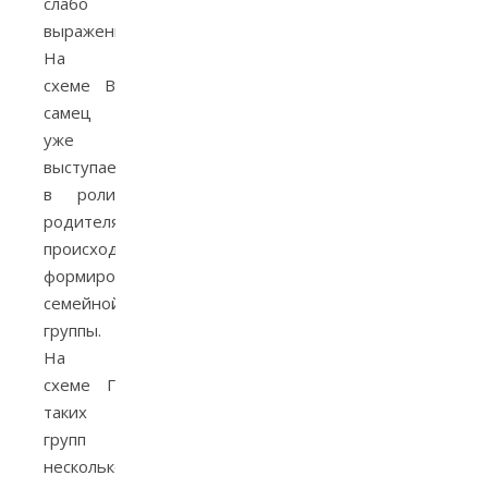
слабо
выражены.
На
схеме В
самец
уже
выступает
в роли
родителя,
происходит
формирование
семейной
группы.
На
схеме Г
таких
групп
несколько.