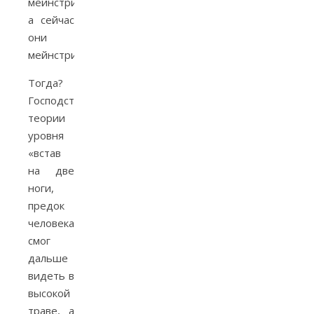
мейнстримом,
а сейчас
они
мейнстрим.
Тогда?
Господствовали
теории
уровня
«встав
на две
ноги,
предок
человека
смог
дальше
видеть в
высокой
траве, а