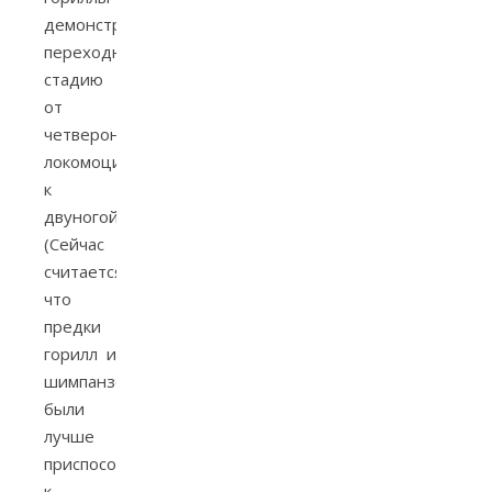
демонстрируют
переходную
стадию
от
четвероногой
локомоции
к
двуногой.
(Сейчас
считается,
что
предки
горилл и
шимпанзе
были
лучше
приспособлены
к