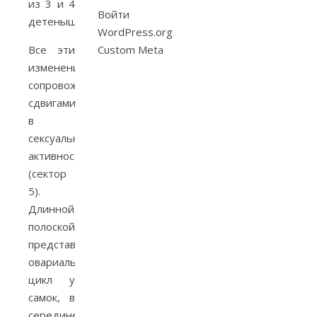
из 3 и 4
Войти
детенышей.
WordPress.org
Все эти
Custom Meta
изменения
сопровождаются
сдвигами
в
сексуальной
активности
(сектор
5).
Длинной
полоской
представлен
овариальный
цикл у
самок, в
середине