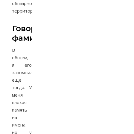
обширной
территории».
Говорящая
фамилия
В
общем,
я его
запомнил,
ещё
тогда. У
меня
плохая
память
на
имена,
но у