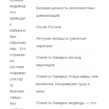
индивидуализируются,
Базовая ценность инопланетных
что
цивилизаций
приводит
к
После Потопа
избирательности
при
Летучие лисицы и сумчатые
образовании
черепахи
пар. Это
отражается
Планета Ламарка: восход
на
паукоидов
системе
спаривания
Планета Ламарка: птицезавры, или
(сектор
моллюски, покорившие сушу и
3).
Вначале
небо
самцы
Планета Ламарка: медведь — это
без