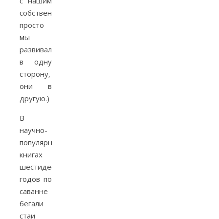
с нашим
собственным,
просто
мы
развивались
в одну
сторону,
они в
другую.)
В
научно-
популярных
книгах
шестидесятых
годов по
саванне
бегали
стаи