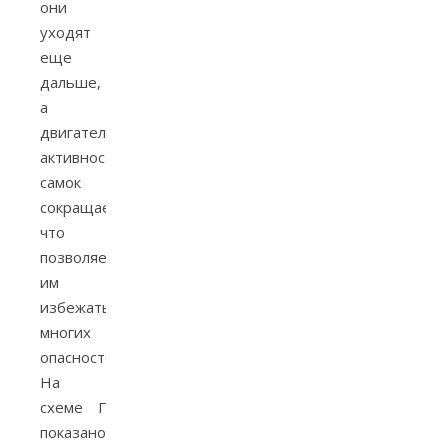
они
уходят
еще
дальше,
а
двигательная
активность
самок
сокращается,
что
позволяет
им
избежать
многих
опасностей.
На
схеме Г
показано