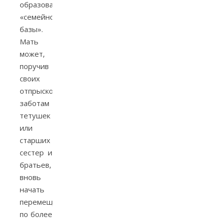
образование
«семейной
базы».
Мать
может,
поручив
своих
отпрысков
заботам
тетушек
или
старших
сестер и
братьев,
вновь
начать
перемещаться
по более