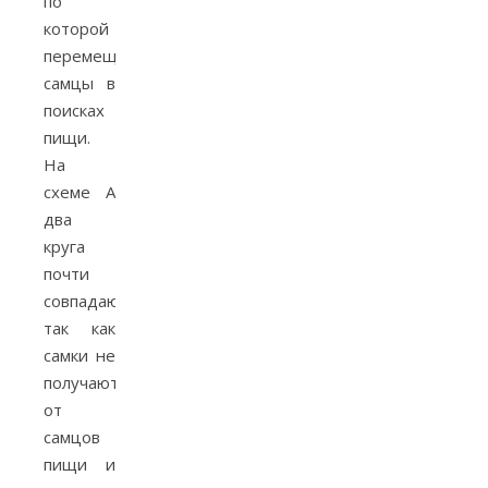
по
которой
перемещаются
самцы в
поисках
пищи.
На
схеме А
два
круга
почти
совпадают,
так как
самки не
получают
от
самцов
пищи и