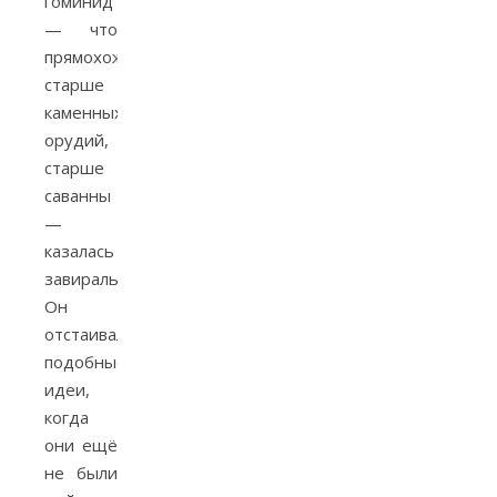
гоминид
— что
прямохождение
старше
каменных
орудий,
старше
саванны
—
казалась
завиральной.
Он
отстаивал
подобные
идеи,
когда
они ещё
не были