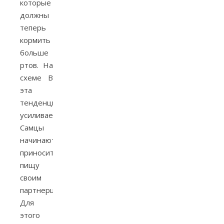
которые
должны
теперь
кормить
больше
ртов. На
схеме В
эта
тенденция
усиливается.
Самцы
начинают
приносить
пищу
своим
партнершам.
Для
этого