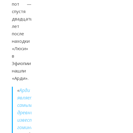
пот —
спустя
двадцать
лет
после
находки
«Люси»
в
Эфиопии
нашли
«Арди».
«
Арди
является
самыми
древним
известным
гоминидом.