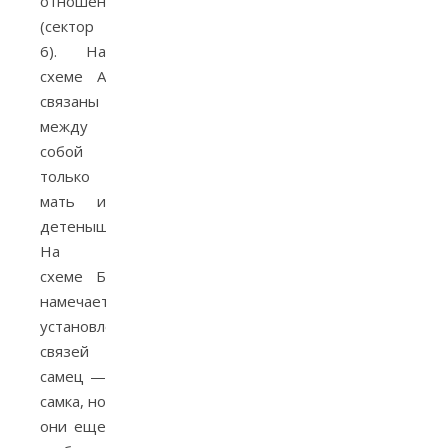
отношений
(сектор
6). На
схеме А
связаны
между
собой
только
мать и
детеныши.
На
схеме Б
намечается
установление
связей
самец —
самка, но
они еще