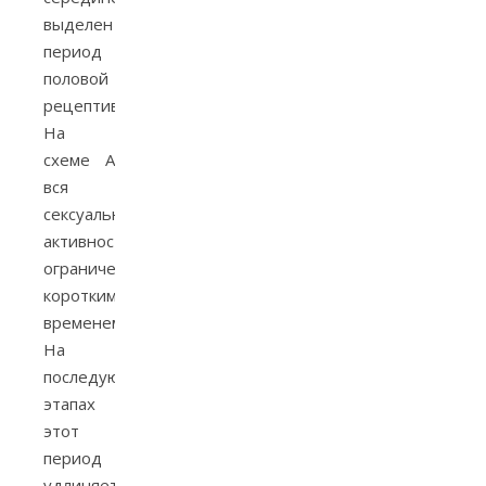
выделен
период
половой
рецептивности.
На
схеме А
вся
сексуальная
активность
ограничена
коротким
временем.
На
последующих
этапах
этот
период
удлиняется