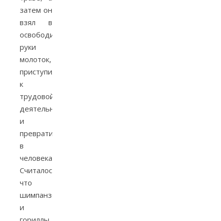
затем он
взял в
освободившиеся
руки
молоток,
приступил
к
трудовой
деятельности
и
превратился
в
человека».
Считалось,
что
шимпанзе
и
гориллы