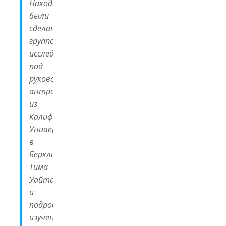
Находки
были
сделаны
группой
исследователей
под
руководством
антрополога
из
Калифорнийского
Университета
в
Беркли
Тима
Уайта
и
подробно
изучены