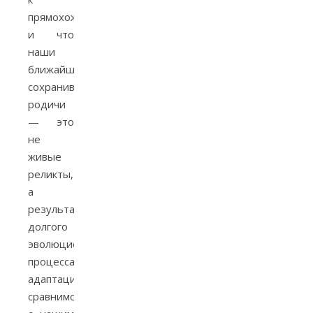
прямохождению,
и что
наши
ближайшие
сохранившиеся
родичи
— это
не
живые
реликты,
а
результат
долгого
эволюционного
процесса
адаптации,
сравнимого