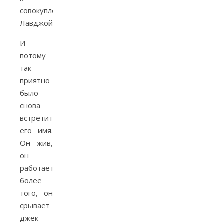
совокуплению?
Лавджой.
И
потому
так
приятно
было
снова
встретить
его имя.
Он жив,
он
работает,
более
того, он
срывает
джек-