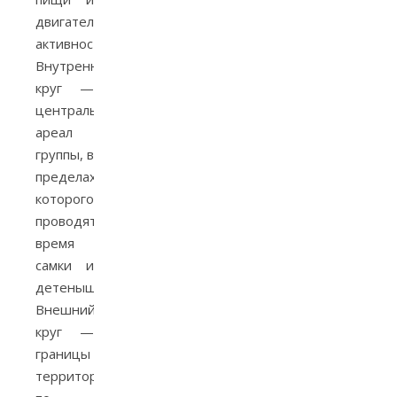
двигательную
активность.
Внутренний
круг —
центральный
ареал
группы, в
пределах
которого
проводят
время
самки и
детеныши.
Внешний
круг —
границы
территории,