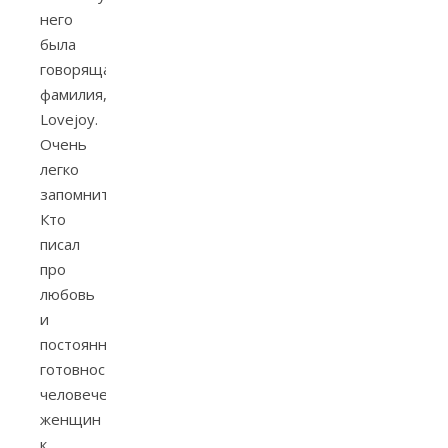
него
была
говорящая
фамилия,
Lovejoy.
Очень
легко
запомнить.
Кто
писал
про
любовь
и
постоянную
готовность
человеческих
женщин
к