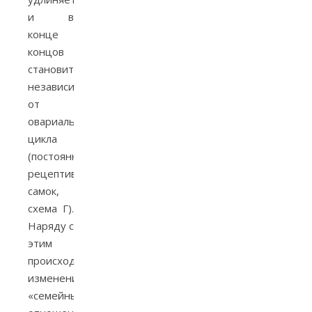
и в
конце
концов
становится
независимым
от
овариального
цикла
(постоянная
рецептивность
самок,
схема Г).
Наряду с
этим
происходит
изменение
«семейных»