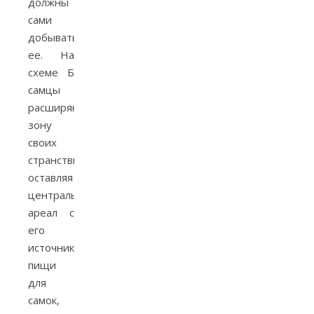
должны
сами
добывать
ее. На
схеме Б
самцы
расширяют
зону
своих
странствий,
оставляя
центральный
ареал с
его
источниками
пищи
для
самок,