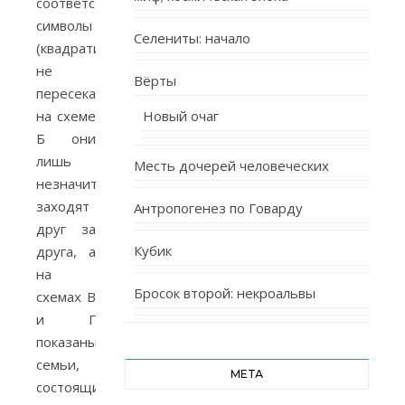
соответствующие
символы
Селениты: начало
(квадратики)
не
Вёрты
пересекаются,
на схеме
Новый очаг
Б они
лишь
Месть дочерей человеческих
незначительно
заходят
Антропогенез по Говарду
друг за
Кубик
друга, а
на
Бросок второй: некроальвы
схемах В
и Г
показаны
семьи,
МЕТА
состоящие