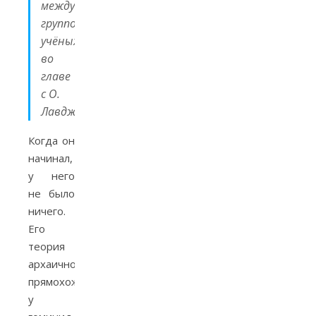
международной
группой
учёных
во
главе
с О.
Лавджоем».
Когда он
начинал,
у него
не было
ничего.
Его
теория
архаичности
прямохождения
у