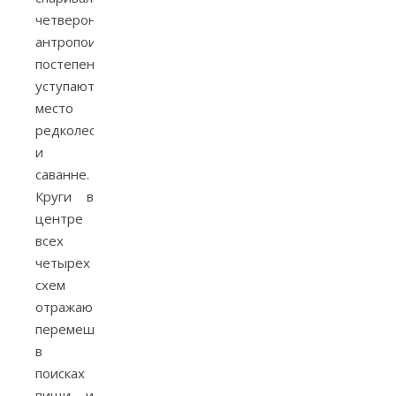
четвероногие
антропоиды,
постепенно
уступают
место
редколесью
и
саванне.
Круги в
центре
всех
четырех
схем
отражают
перемещение
в
поисках
пищи и