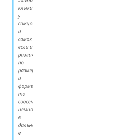
Sahelanthropus
)
клыки
у
самцов
и
самок
если и
различались
по
размеру
и
форме,
то
совсем
немного;
в
дальнейшем
в