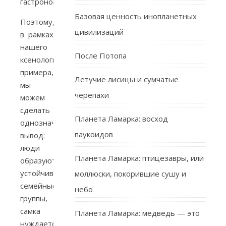
гастрономическая.
Базовая ценность инопланетных
Поэтому,
цивилизаций
в рамках
нашего
После Потопа
ксенологического
примера,
Летучие лисицы и сумчатые
мы
черепахи
можем
сделать
Планета Ламарка: восход
однозначный
паукоидов
вывод:
люди
Планета Ламарка: птицезавры, или
образуют
устойчивые
моллюски, покорившие сушу и
семейные
небо
группы,
самка
Планета Ламарка: медведь — это
нуждается