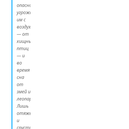
опасность
угрожает
им с
воздуха
— от
хищных
птиц
— и
во
время
сна
от
змей и
леопардов.
Лишь
отяжелев
и
спустившись