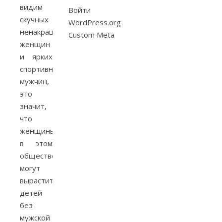
видим
Войти
скучных
WordPress.org
ненакрашенных
Custom Meta
женщин
и ярких
спортивных
мужчин,
это
значит,
что
женщины
в этом
обществе
могут
вырастить
детей
без
мужской