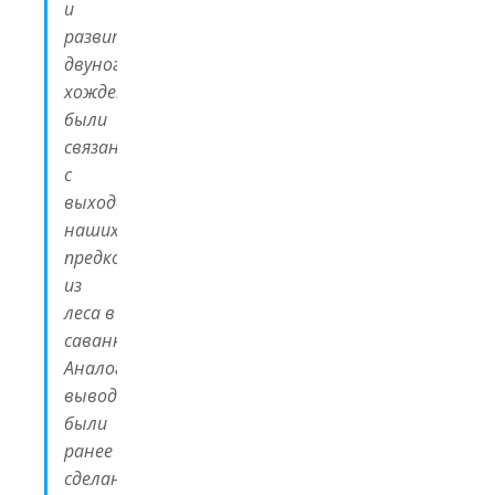
и
развитие
двуногого
хождения
были
связаны
с
выходом
наших
предков
из
леса в
саванну.
Аналогичные
выводы
были
ранее
сделаны