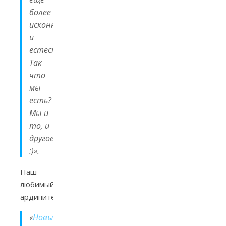
более
исконны
и
естественны.
Так
что
мы
есть?
Мы и
то, и
другое
:)».
Наш
любимый
ардипитек:
«
Новые