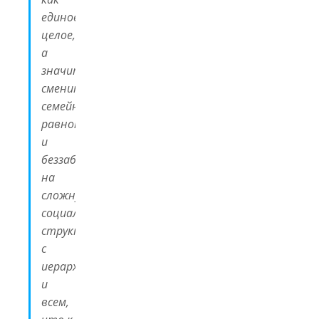
единое
целое,
а
значит,
сменить
семейное
равноправие
и
беззаботность
на
сложную
социальную
структуру
с
иерархией
и
всем,