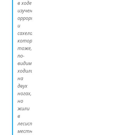
в ходе
изучения
оррорина
и
сахелантропа,
которые
тоже,
по-
видимому,
ходили
на
двух
ногах,
но
жили
в
лесистой
местности…