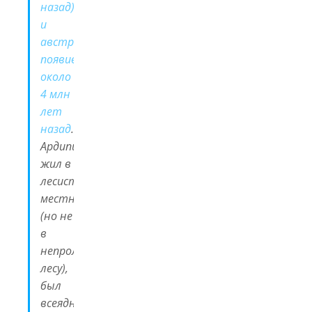
назад)
и
австралопитеками,
появившимися
около
4 млн
лет
назад
.
Ардипитек
жил в
лесистой
местности
(но не
в
непролазном
лесу),
был
всеядным