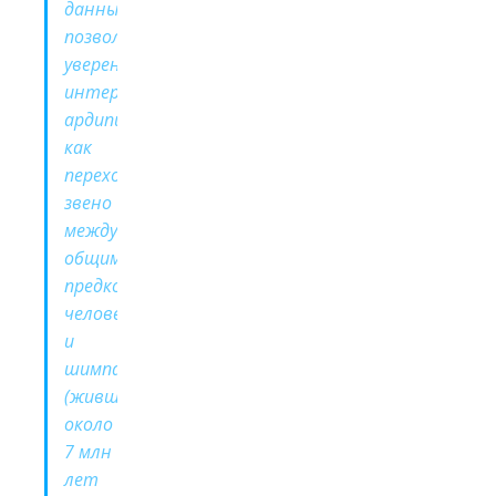
данные
позволяют
уверенно
интерпретировать
ардипитека
как
переходное
звено
между
общим
предком
человека
и
шимпанзе
(жившим
около
7 млн
лет