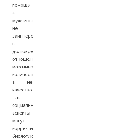
помощи,
а
мужчины
не
заинтересованы
в
долговременных
отношениях,
максимизируя
количество,
а не
качество.
Так
социальные
аспекты
могут
корректировать
биологию.)