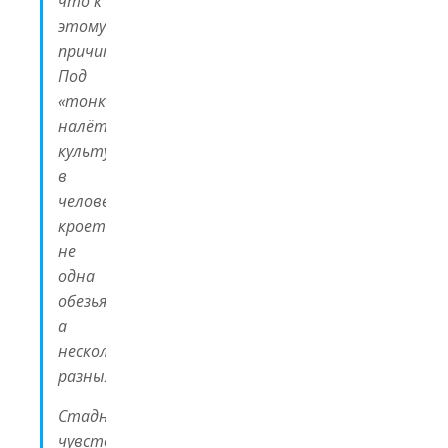
что к
этому
причитается.
Под
«тонким
налётом
культуры»
в
человеке
кроется
не
одна
обезьяна,
а
несколько
разных.
Стадное
чувство,