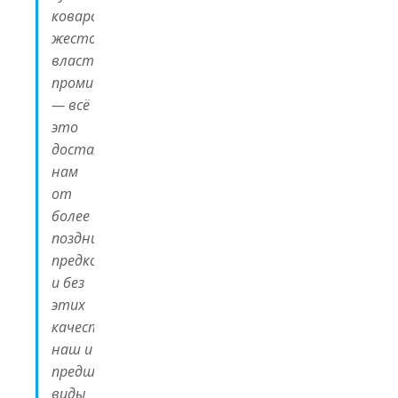
коварство,
жестокость,
властолюбие,
промискуитет
— всё
это
досталось
нам
от
более
поздних
предков,
и без
этих
качеств
наш и
предшествующие
виды