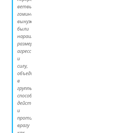
ветвь
гоминид
вынуждена
были
наращивать
размеры,
агрессивность
и
силу,
объединяться
в
группы,
способные
действовать
и
противостоять
врагу
как