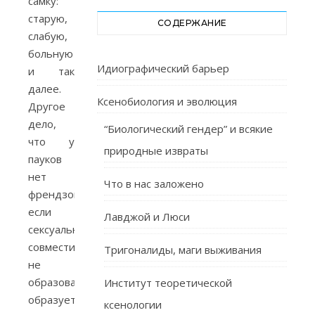
самку:
старую,
СОДЕРЖАНИЕ
слабую,
больную
Идиографический барьер
и так
далее.
Ксенобиология и эволюция
Другое
дело,
“Биологический гендер” и всякие
что у
природные извраты
пауков
нет
Что в нас заложено
френдзоны,
если
Лавджой и Люси
сексуальная
совместимость
Тригоналиды, маги выживания
не
образовалась,
Институт теоретической
образуется
ксенологии