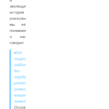
и
эволюционная
история
(насколько
мы её
понимаем)
о нас
говорит.
«
От
хищников
гиббоны
без
труда
улепётывают,
главное
вовремя
заметить
.
Основная