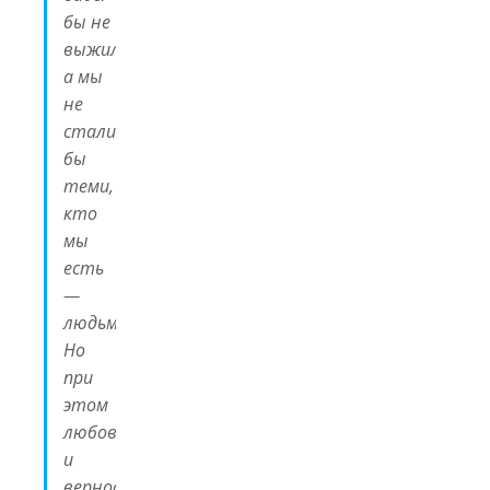
бы не
выжили,
а мы
не
стали
бы
теми,
кто
мы
есть
—
людьми.
Но
при
этом
любовь
и
верность,