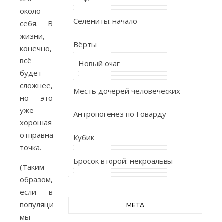
около
Селениты: начало
себя. В
жизни,
Вёрты
конечно,
всё
Новый очаг
будет
сложнее,
Месть дочерей человеческих
но это
уже
Антропогенез по Говарду
хорошая
отправная
Кубик
точка.
Бросок второй: некроальвы
(Таким
образом,
если в
популяции
МЕТА
мы