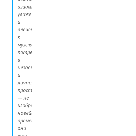
взаимное
уважение
и
влечение
к
музыке,
потребность
в
независимости
и
личном
пространстве
— не
изобретения
новейшего
времени,
они
еще