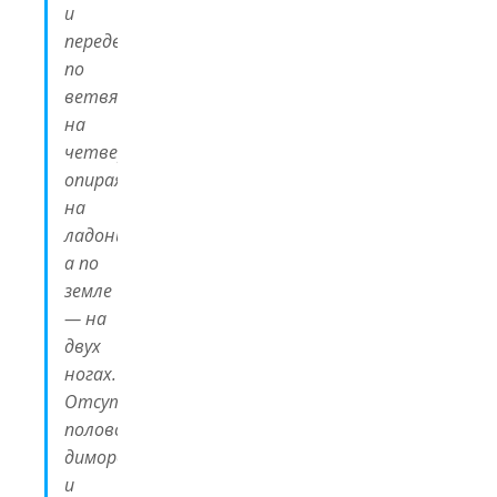
и
передвигался
по
ветвям
на
четвереньках,
опираясь
на
ладони,
а по
земле
— на
двух
ногах.
Отсутствие
полового
диморфизма
и