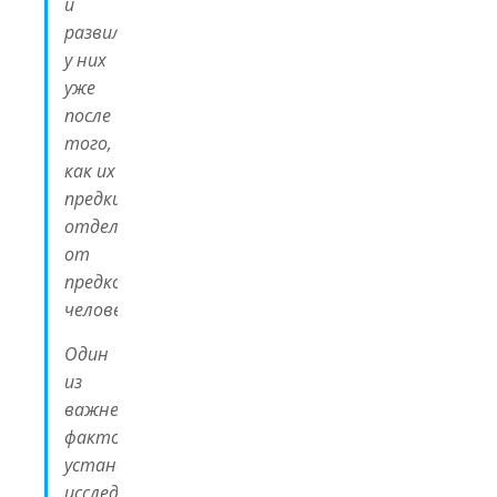
и
развился
у них
уже
после
того,
как их
предки
отделились
от
предков
человека…
Один
из
важнейших
фактов,
установленных
исследователями,