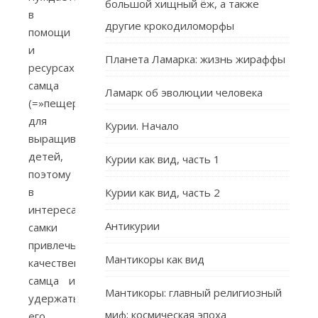
большой хищный ёж, а также
в
другие крокодиломорфы
помощи
и
Планета Ламарка: жизнь жираффы
ресурсах
самца
Ламарк об эволюции человека
(=»пещера»)
для
Курии. Начало
выращивания
детей,
Курии как вид, часть 1
поэтому
в
Курии как вид, часть 2
интересах
Антикурии
самки
привлечь
Мантикоры как вид
качественного
самца и
Мантикоры: главный религиозный
удержать
миф; космическая эпоха
его