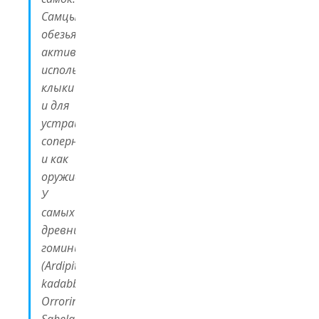
Самцы
обезьян
активно
используют
клыки
и для
устрашения
соперников,
и как
оружие.
У
самых
древних
гоминин
(
Ardipithecus
kadabba
,
Orrorin
,