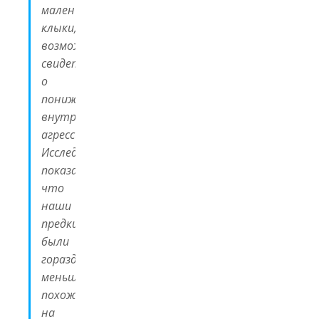
маленькие
клыки,
возможно,
свидетельствуют
о
пониженной
внутригрупповой
агрессии.
Исследование
показало,
что
наши
предки
были
гораздо
меньше
похожи
на