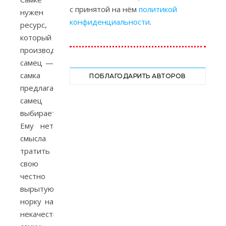
с принятой на нём
политикой
нужен
конфиденциальности
.
ресурс,
который
производит
самец —
самка
ПОБЛАГОДАРИТЬ АВТОРОВ
предлагает,
самец
выбирает.
Ему нет
смысла
тратить
свою
честно
вырытую
норку на
некачественную