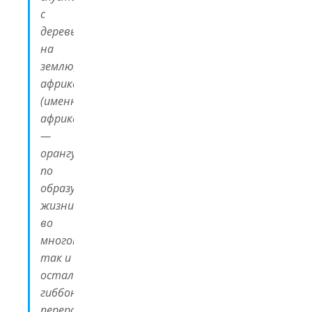
с
деревьев
на
землю,
африканская
(именно
африканская
—
орангутан
по
образу
жизни
во
многом
так и
остался
гиббоном-
переростком)