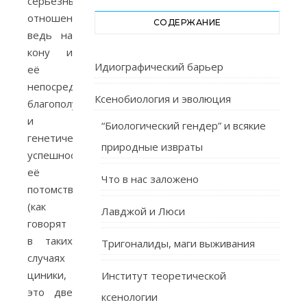
серьёзные
отношения,
СОДЕРЖАНИЕ
ведь на
кону и
Идиографический барьер
её
непосредственное
Ксенобиология и эволюция
благополучие,
и
“Биологический гендер” и всякие
генетическая
природные извраты
успешность
её
Что в нас заложено
потомства
(как
Лавджой и Люси
говорят
в таких
Тригоналиды, маги выживания
случаях
циники,
Институт теоретической
это две
ксенологии