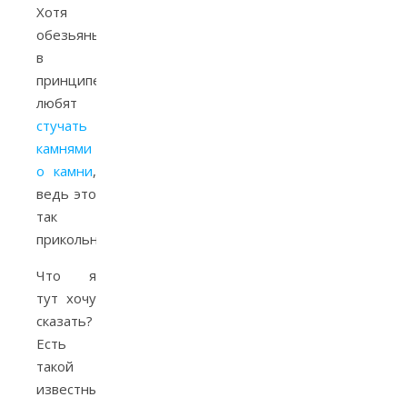
Хотя
обезьяны
в
принципе
любят
стучать
камнями
о камни
,
ведь это
так
прикольно.
Что я
тут хочу
сказать?
Есть
такой
известный