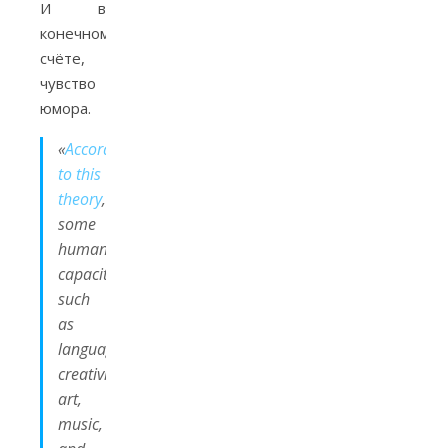
И в
конечном
счёте,
чувство
юмора.
«
According
to this
theory
,
some
human
capacities
such
as
language,
creativity,
art,
music,