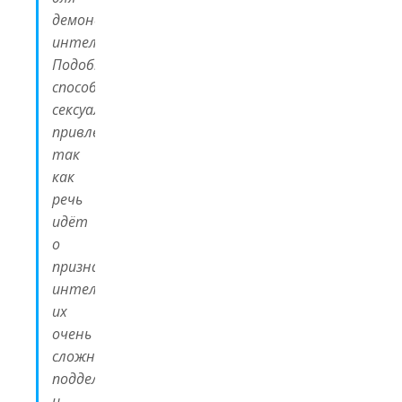
демонстрации
интеллекта.
Подобные
способности
сексуально
привлекательны,
так
как
речь
идёт
о
признаках
интеллекта,
их
очень
сложно
подделать,
и