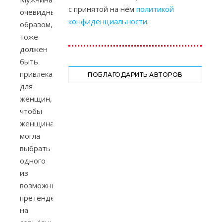
с принятой на нём
политикой
очевидным
конфиденциальности
.
образом,
тоже
должен
быть
привлекательным
ПОБЛАГОДАРИТЬ АВТОРОВ
для
женщин,
чтобы
женщина
могла
выбрать
одного
из
возможных
претендентов
на