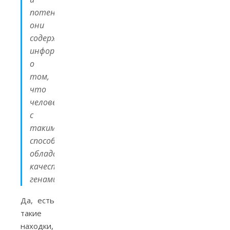
потенциально
они
содержат
информацию
о
том,
что
человек
с
такими
способностями
обладает
качественными
генами
«.
Да, есть
такие
находки,