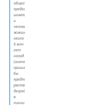
общего
предка
шимпанзе
и
человека,
жившего
около
6 млн
лет
назад
(иначе
пришлось
бы
предполагать
умственную
деградацию
в
линии