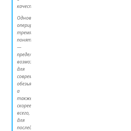
качественные…
Одновременное
оперирование
тремя
понятиями
—
предел
возможностей
для
современных
обезьян,
а
также,
скорее
всего,
для
последнего