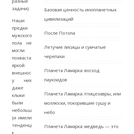
разные
задачи).
Базовая ценность инопланетных
цивилизаций
Наши
предки
После Потопа
мужского
пола не
Летучие лисицы и сумчатые
могли
черепахи
похвастаться
яркой
Планета Ламарка: восход
внешностью,
паукоидов
у них
даже
Планета Ламарка: птицезавры, или
клыки
были
моллюски, покорившие сушу и
небольшими
небо
(и имели
тенденцию
Планета Ламарка: медведь — это
к