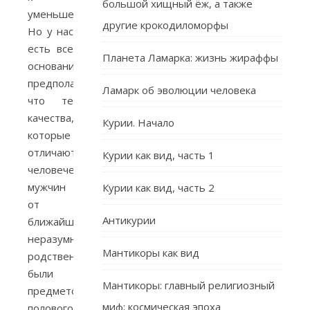
большой хищный ёж, а также
уменьшению).
другие крокодиломорфы
Но у нас
есть все
Планета Ламарка: жизнь жираффы
основания
предполагать,
Ламарк об эволюции человека
что те
качества,
Курии. Начало
которые
отличают
Курии как вид, часть 1
человеческих
мужчин
Курии как вид, часть 2
от
Антикурии
ближайших
неразумных
Мантикоры как вид
родственников,
были
Мантикоры: главный религиозный
предметом
миф; космическая эпоха
полового