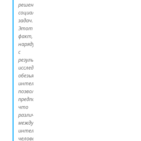
решением
социальных
задач.
Этот
факт,
наряду
с
результатами
исследований
обезьяньего
интеллекта,
позволяет
предположить,
что
различия
между
интеллектом
человека