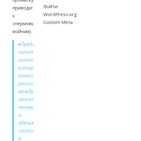
Войти
приводит
WordPress.org
к
Custom Meta
спермовым
войнам).
«
Предложена
гипотеза,
согласно
которой
качественное
различие
между
интеллектом
человека
и
обезьян
состоит
в