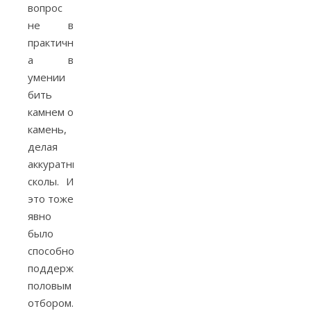
вопрос
не в
практичности,
а в
умении
бить
камнем о
камень,
делая
аккуратные
сколы. И
это тоже
явно
было
способностью,
поддержанной
половым
отбором.