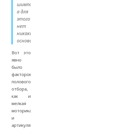
шимпанзе,
а для
этого
нет
никаких
оснований)».
Вот это
явно
было
фактором
полового
отбора,
как и
мелкая
моторика,
и
артикуляция.