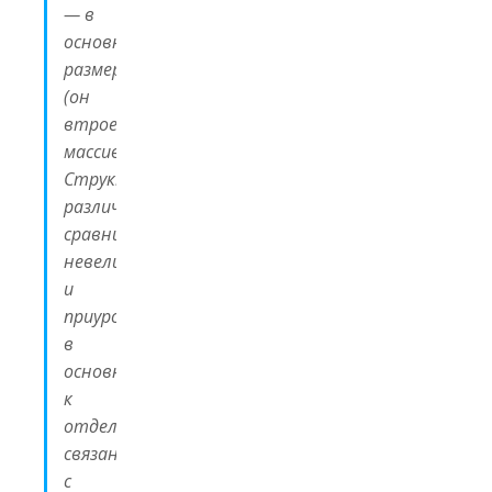
— в
основном
размером
(он
втрое
массивнее).
Структурные
различия
сравнительно
невелики
и
приурочены
в
основном
к
отделам,
связанным
с