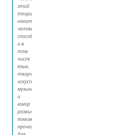
этой
теории,
некоторые
человеческие
способности,
и в
том
числе
язык,
творчество,
искусство,
музыка
и
юмор
развились,
помимо
прочего,
для