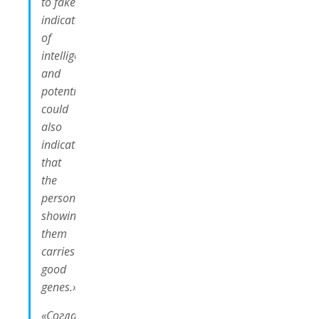
to fake
indicators
of
intelligence,
and
potentially
could
also
indicate
that
the
person
showing
them
carries
good
genes.»
«
Согласно