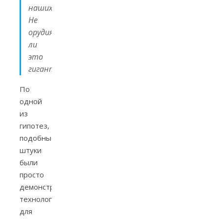
наших.
Не
орудия
ли
это
гигантопитеков?»
По
одной
из
гипотез,
подобные
штуки
были
просто
демонстраторами
технологий
для