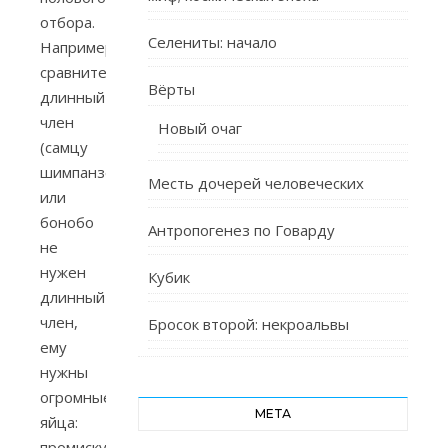
отбора.
Селениты: начало
Например,
сравнительно
Вёрты
длинный
член
Новый очаг
(самцу
шимпанзе
Месть дочерей человеческих
или
бонобо
Антропогенез по Говарду
не
нужен
Кубик
длинный
член,
Бросок второй: некроальвы
ему
нужны
огромные
МЕТА
яйца:
промискуитет