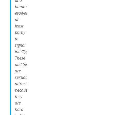
and
humor
evolved
at
least
partly
to
signal
intelligence.
These
abilities
are
sexually
attractive
because
they
are
hard