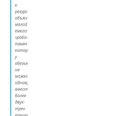
к
рекурсии
объясняется
малой
ёмкостью
«рабочей
памяти»,
которая
у
обезьян
не
может
одновременно
вместить
более
двух-
трех
концепций