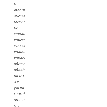
и
высших
обезьян
имеют
не
столько
качественный,
сколько
количественный
характер:
обезьяны
обладают
теми
же
умственными
способностями,
что и
мы,