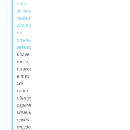
что
гигантопитеки
могли
охотиться
на
разных
зверей
.
Более
того,
иногда
в тех
же
слоях
обнаруживаются
огромные
каменные
орудия
труда.