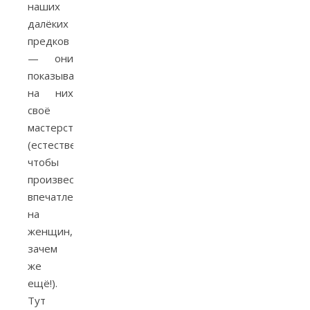
наших
далёких
предков
— они
показывали
на них
своё
мастерство
(естественно,
чтобы
произвести
впечатление
на
женщин,
зачем
же
ещё!).
Тут