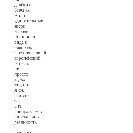
далёких
берегах
жили
удивительные
звери
и люди
странного
вида и
обычаев.
Средневековый
европейский
житель
не
просто
верил
в
это, он
знал
,
что это
так.
Эта
воображаемая,
виртуальная
реальность
с
успехом