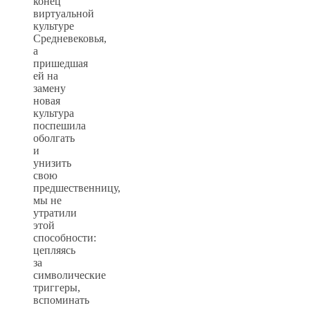
конец
виртуальной
культуре
Средневековья,
а
пришедшая
ей на
замену
новая
культура
поспешила
оболгать
и
унизить
свою
предшественницу,
мы не
утратили
этой
способности:
цепляясь
за
символические
триггеры,
вспоминать