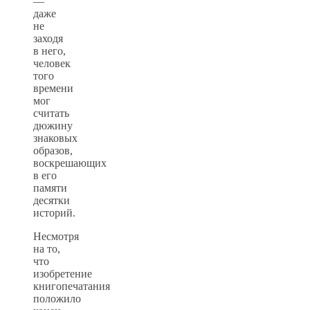
—
даже
не
заходя
в него,
человек
того
времени
мог
считать
дюжину
знаковых
образов,
воскрешающих
в его
памяти
десятки
историй.
Несмотря
на то,
что
изобретение
книгопечатания
положило