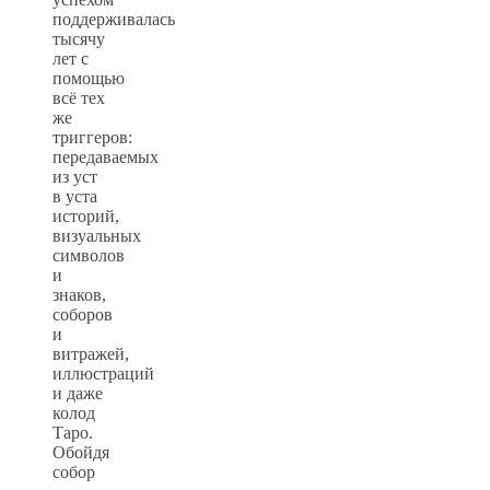
поддерживалась
тысячу
лет с
помощью
всё тех
же
триггеров:
передаваемых
из уст
в уста
историй,
визуальных
символов
и
знаков,
соборов
и
витражей,
иллюстраций
и даже
колод
Таро.
Обойдя
собор