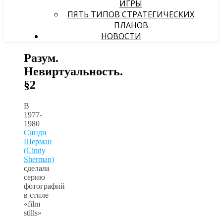
ИГРЫ
ПЯТЬ ТИПОВ СТРАТЕГИЧЕСКИХ
ПЛАНОВ
НОВОСТИ
Разум.
Невиртуальность.
§2
В
1977-
1980
Синди
Шерман
(Cindy
Sherman)
сделала
серию
фотографий
в стиле
«film
stills»
—