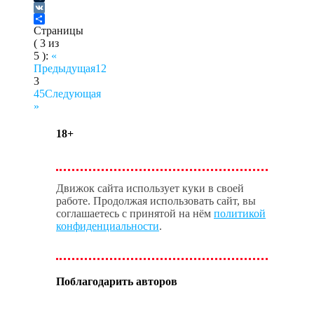
Tumblr
VK
Отправить
Страницы
( 3 из
5 ):
«
Предыдущая
1
2
3
4
5
Следующая
»
18+
Движок сайта использует куки в своей
работе. Продолжая использовать сайт, вы
соглашаетесь с принятой на нём
политикой
конфиденциальности
.
Поблагодарить авторов