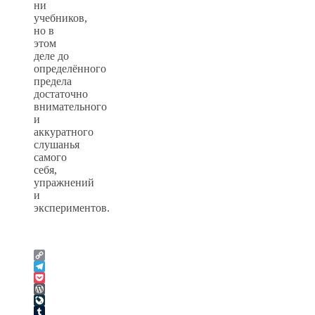
ни
учебников,
но в
этом
деле до
определённого
предела
достаточно
внимательного
и
аккуратного
слушанья
самого
себя,
упражнений
и
экспериментов.
Copy
Link
Telegram
Pocket
WordPress
LiveJournal