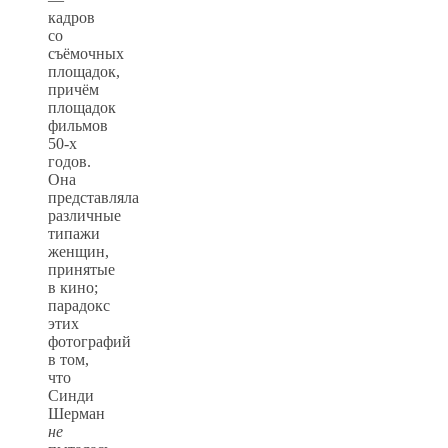
кадров
со
съёмочных
площадок,
причём
площадок
фильмов
50-х
годов.
Она
представляла
различные
типажи
женщин,
принятые
в кино;
парадокс
этих
фотографий
в том,
что
Синди
Шерман
не