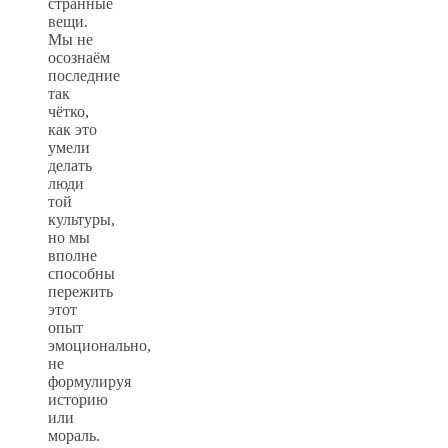
странные
вещи.
Мы не
осознаём
последние
так
чётко,
как это
умели
делать
люди
той
культуры,
но мы
вполне
способны
пережить
этот
опыт
эмоционально,
не
формулируя
историю
или
мораль.