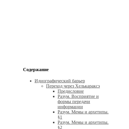
Содержание
Идиографический барьер
Переход через Хелькараксэ
Предисловие
Разум. Восприятие и
формы передачи
информации
Разум. Мемы и архетипы.
§1
Разум. Мемы и архетипы.
§2