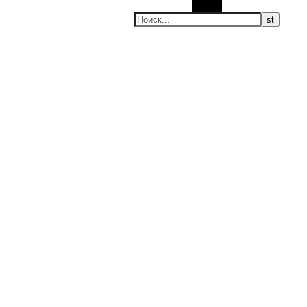
Поиск
Нео-татиба
Настоящее, будущее и другие странные вещи