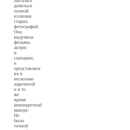
пыталась
добиться
полной
иллюзии
старых
фотографий.
Она
выдумала
фильмы,
актрис
и
сценарии,
и
представляла
их в
несколько
нарочитой
и в то
же
время
неконкретной
манере.
Не
было
точной