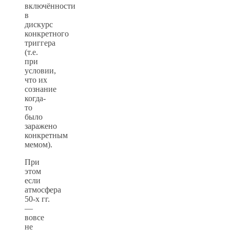
включённости
в
дискурс
конкретного
триггера
(т.е.
при
условии,
что их
сознание
когда-
то
было
заражено
конкретным
мемом).
При
этом
если
атмосфера
50-х гг.
—
вовсе
не