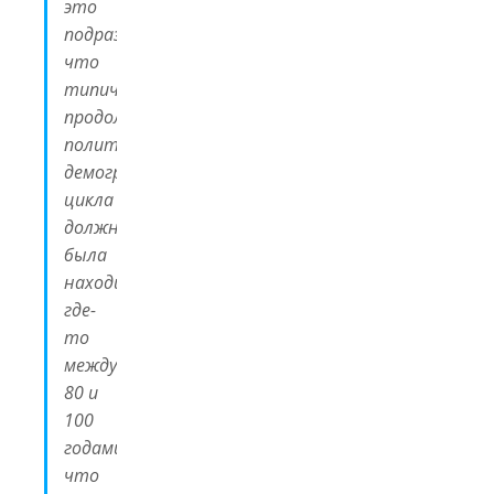
это
подразумевает.
что
типичная
продолжительность
политико-
демографического
цикла
должна
была
находиться
где-
то
между
80 и
100
годами,
что