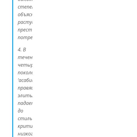
степени
объясняется
растущим
престижным
потреблением.
4. В
течении
четырёх
поколений
‘асабиййа
правящей
элиты
падает
до
стиль
критически
низкого