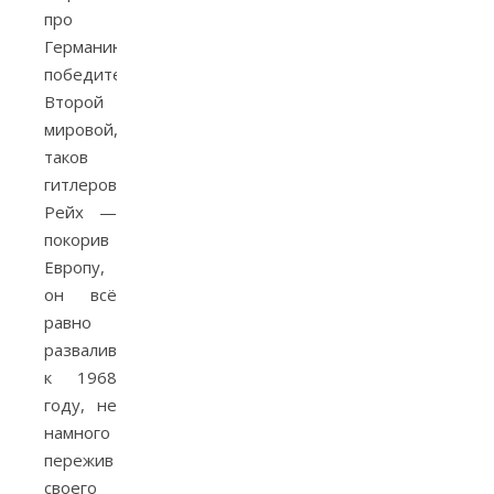
про
Германию-
победительницу
Второй
мировой,
таков
гитлеровский
Рейх —
покорив
Европу,
он всё
равно
разваливается
к 1968
году, не
намного
пережив
своего