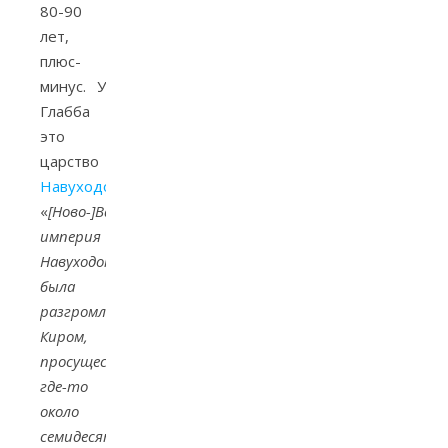
80-90
лет,
плюс-
минус. У
Глабба
это
царство
Навуходоносора
:
«
[Ново-]Вавилонская
империя
Навуходоносора
была
разгромлена
Киром,
просуществовав
где-то
около
семидесяти