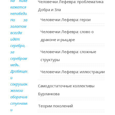
на пике
Человечки Лефевра: проблематика
кажется
Добра и Зла
непобедимой.
Человечки Лефевра: герои
Но за
золотом
Человечки Лефевра: слово о
всегда
идёт
драконе и рыцаре
серебро,
Человечки Лефевра: сложные
за
серебром
структуры
медь.
Дробящее
Человечки Лефевра: иллюстрации
и
сокрушающее
Самодостаточные коллективы
железо
Бурланкова
оборачивается
ступнями
Теории поколений
и