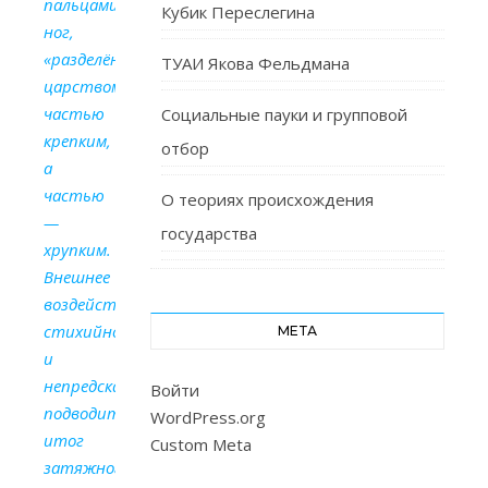
пальцами
Кубик Переслегина
ног,
«разделённым
ТУАИ Якова Фельдмана
царством»,
частью
Социальные пауки и групповой
крепким,
отбор
а
частью
О теориях происхождения
—
государства
хрупким.
Внешнее
воздействие,
стихийное
МЕТА
и
непредсказуемое,
Войти
подводит
WordPress.org
итог
Custom Meta
затяжного