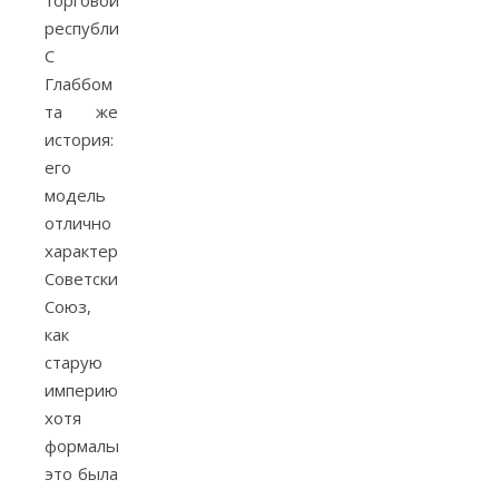
торговой
республике).
С
Глаббом
та же
история:
его
модель
отлично
характеризует
Советский
Союз,
как
старую
империю,
хотя
формально
это была