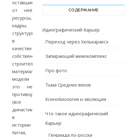
оставшиеся
от неё
СОДЕРЖАНИЕ
ресурсы,
кадры,
Идиографический барьер
структуры
в
Переход через Хелькараксэ
качестве
собственного
Запирающий мемокомплекс
строительного
Про фото
материала,
модели
Тьма Средних веков
это не
противоречит
Ксенобиология и эволюция
(все
династии
Что такое идиографический
в
барьер
истории
Китая,
Генриада по-русски