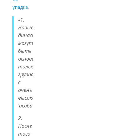
упадка
.
«
1.
Новые
династии
могут
быть
основаны
только
группами
с
очень
высокой
‘асабиййей.
2.
После
того