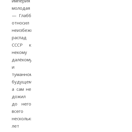
империя
молодая
— Глабб
относил
неизбежный
распад
СССР к
некому
далёкому
и
туманному
будущему,
а сам не
дожил
до него
всего
нескольких
лет