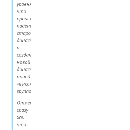
уровня,
что
происходит
падение
старой
династии
и
создание
новой
династии
новой
«высокоасабиййной»
группой».
Отметим
сразу
же,
что