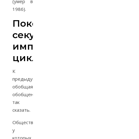
(умер в
1986).
Поколение,
секулум,
имперский
цикл
К
предыдущему,
обобщая
обобщение,
так
сказать.
Общества,
у
которых