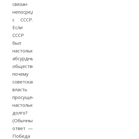
связан
непосредственно
с СССР.
Если
СССР
был
настолько
абсурдным
обществом,
почему
советская
власть
просуществовала
настолько
долго?
(Обычный
ответ —
Победа