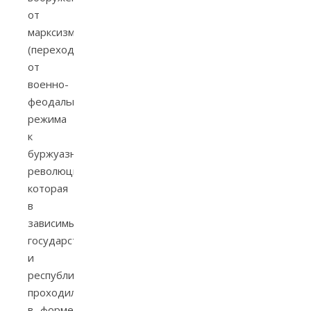
от
марксизма
(переход
от
военно-
феодального
режима
к
буржуазной
революции,
которая
в
зависимых
государствах
и
республиках
проходила
в форме