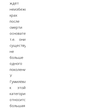
ждёт
неизбежный
крах
после
смерти
основателя,
т.е. они
существуют
не
больше
одного
поколения.
У
Гумилёва
к этой
категории
относится
большая