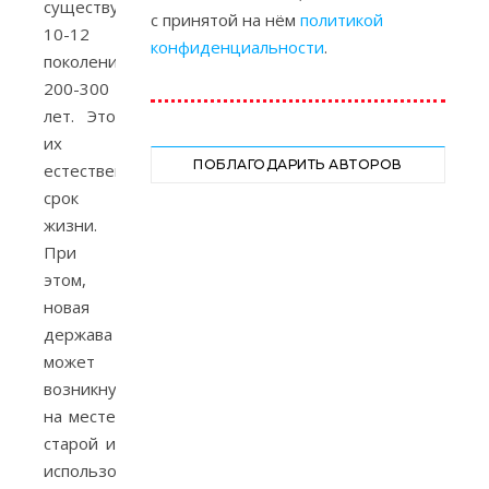
существует
с принятой на нём
политикой
10-12
конфиденциальности
.
поколений,
200-300
лет. Это
их
ПОБЛАГОДАРИТЬ АВТОРОВ
естественный
срок
жизни.
При
этом,
новая
держава
может
возникнуть
на месте
старой и
использовать