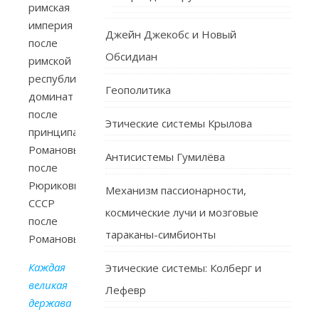
римская
империя
Джейн Джекобс и Новый
после
Обсидиан
римской
республики,
Геополитика
доминат
после
Этические системы Крылова
принципата,
Романовы
Антисистемы Гумилёва
после
Рюриковичей,
Механизм пассионарности,
СССР
космические лучи и мозговые
после
тараканы-симбионты
Романовых).
Каждая
Этические системы: Колберг и
великая
Лефевр
держава