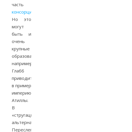
часть
консорций
.
Но это
могут
быть и
очень
крупные
образования,
например,
Глабб
приводит
в пример
империю
Атиллы.
В
«стругацкофильской»
альтернативке
Переслегина