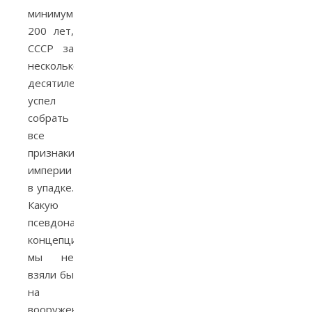
минимум
200 лет,
СССР за
несколько
десятилетий
успел
собрать
все
признаки
империи
в упадке.
Какую
псевдонаучную
концепцию
мы не
взяли бы
на
вооружение,