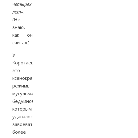
четырёх
лет
«.
(Не
знаю,
как он
считал.)
У
Коротаева
это
ксенократические
режимы
мусульман-
бедуинов,
которым
удавалось
завоевать
более