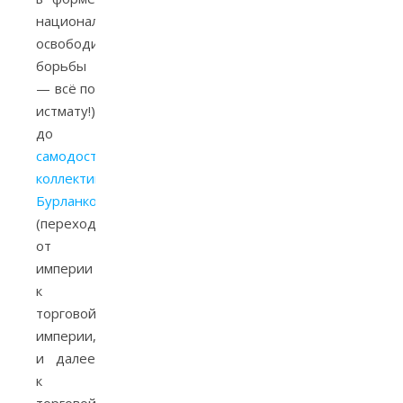
национально-
освободительной
борьбы
— всё по
истмату!)
до
самодостаточных
коллективов
Бурланкова
(переход
от
империи
к
торговой
империи,
и далее
к