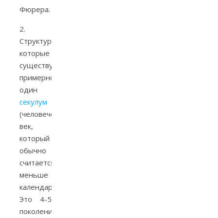
Фюрера.
2.
Структуры,
которые
существуют
примерно
один
секулум
(человеческий
век,
который
обычно
считается
меньше
календарного).
Это 4-5
поколений,