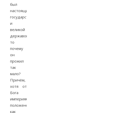
был
настоящим
государством
и
великой
державой,
то
почему
он
прожил
так
мало?
Причём,
хотя от
Бога
империям
положено
как