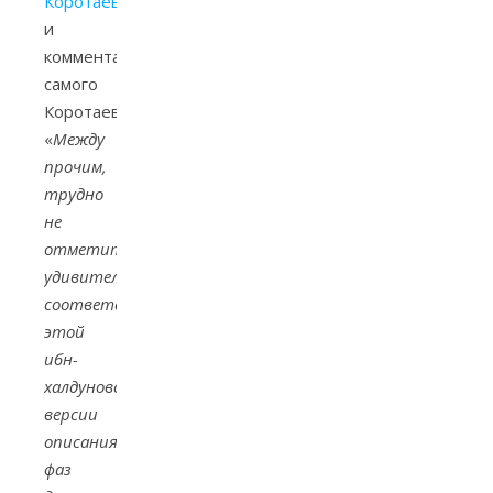
Коротаева
и
комментарий
самого
Коротаева:
«
Между
прочим,
трудно
не
отметить
удивительного
соответствия
этой
ибн-
халдуновской
версии
описания
фаз