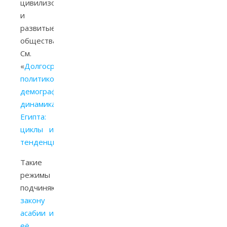
цивилизованные
и
развитые
общества.
См.
«
Долгосрочная
политико-
демографическая
динамика
Египта:
циклы и
тенденции
«.
Такие
режимы
подчиняются
закону
асабии и
её