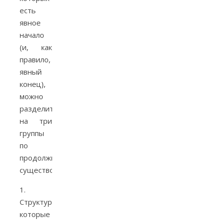
есть
явное
начало
(и, как
правило,
явный
конец),
можно
разделить
на три
группы
по
продолжительности
существования.
1.
Структуры,
которые