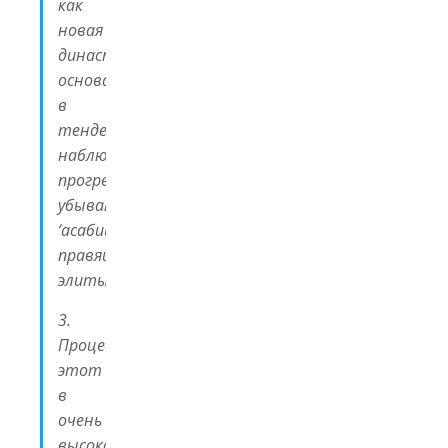
как
новая
династия
основана,
в
тенденции
наблюдается
прогрессирующее
убывание
‘асабиййи
правящей
элиты.
3.
Процесс
этот
в
очень
высокой