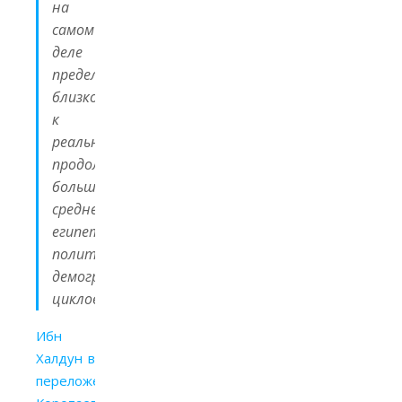
на
самом
деле
предельно
близко
к
реальной
продолжительности
большинства
средневековых
египетских
политико-
демографических
циклов».
Ибн
Халдун в
переложении