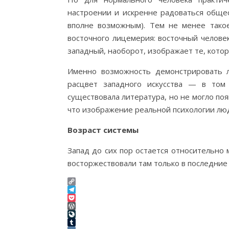
настроении и искренне радоваться обще
вполне возможным). Тем не менее тако
восточного лицемерия: восточный человек 
западный, наоборот, изображает те, которы
Именно возможность демонстрировать л
расцвет западного искусства — в том
существовала литература, но не могло по
что изображение реальной психологии лю
Возраст системы
Запад до сих пор остается относительно
восторжествовали там только в последние 
Copy
Link
Telegram
Pocket
WordPress
LiveJournal