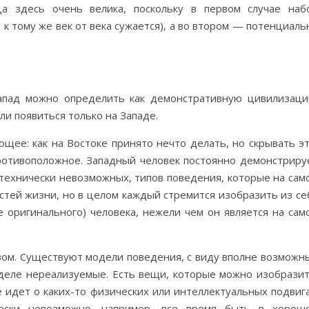
ца здесь очень велика, поскольку в первом случае наб
к тому же век от века сужается), а во втором — потенциаль
Запад можно определить как демонстративную цивилизаци
огли появиться только на Западе.
щее: как на Востоке принято нечто делать, но скрывать эт
противоположное. Западный человек постоянно демонстриру
 технически невозможных, типов поведения, которые на сам
астей жизни, но в целом каждый стремится изобразить из се
е оригинального) человека, нежели чем он является на сам
вом. Существуют модели поведения, с виду вполне возможн
 деле нереализуемые. Есть вещи, которые можно изобразит
е идет о каких-то физических или интеллектуальных подвига
чески невозможно, например, все время быть в хорош