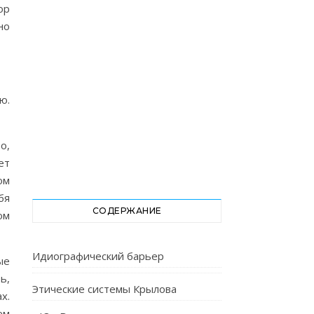
ор
но
ю.
о,
ет
ом
бя
СОДЕРЖАНИЕ
ом
Идиографический барьер
ые
ь,
Этические системы Крылова
х.
ем