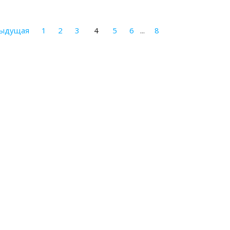
дыдущая
1
2
3
4
5
6
...
8