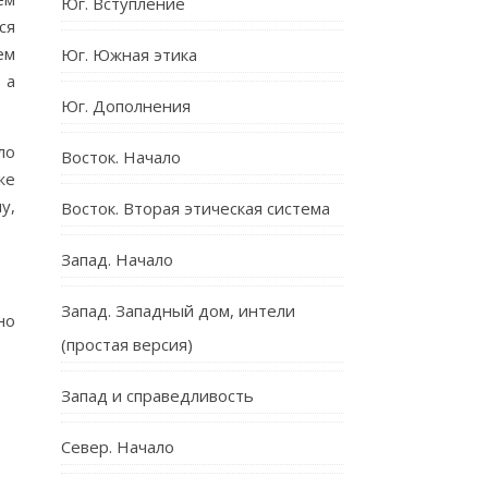
Юг. Вступление
ся
ем
Юг. Южная этика
 а
Юг. Дополнения
ло
Восток. Начало
же
у,
Восток. Вторая этическая система
Запад. Начало
Запад. Западный дом, интели
но
(простая версия)
Запад и справедливость
Север. Начало