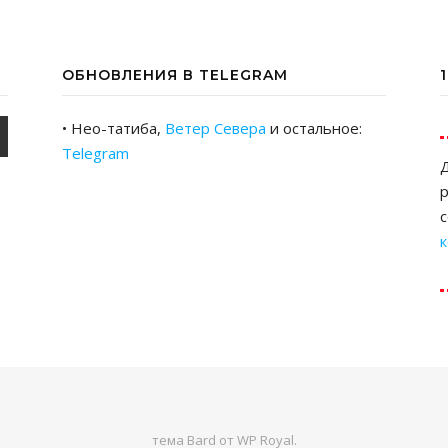
ОБНОВЛЕНИЯ В TELEGRAM
• Нео-татиба,
Ветер Севера
и остальное:
Telegram
Д
р
тема Bard от
WP Royal
.