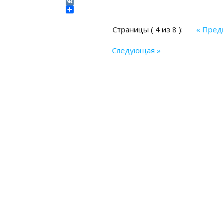
Tumblr
VK
Отправить
Страницы ( 4 из 8 ):
« Пре
Следующая »