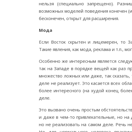
нельзя (специально запрещено). Разни
возможных моделей поведения конечен (и 
бесконечен, открыт для расширения.
Мода
Если Восток скрытен и лицемерен, то 
Такие явления, как мода, реклама и т.п., м
Особенно же интересным является следую
так на Западе в порядке вещей как раз 
множество ложных или даже, так сказать,
деле не реализует. Это касается всех обл
более интересного (на худой конец боле
деле.
Это вызвано очень простым обстоятельст
и даже в чем-то привлекательные, но на
но не реализовать на самом деле. Речь н
Но для нормального человека практи