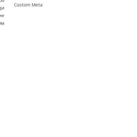
да
Custom Meta
ди
ие
им