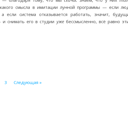
до — благодаря тому, что мы
сейчас
знаем, что у них
тог
икакого смысла в имитации лунной программы — если лю
а если система отказывается работать, значит, будущ
— и снимать его в студии
уже
бессмысленно, всё равно эт
3
Следующая »