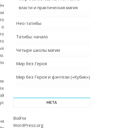
ён
власти и практическая магия
ои
то
Нео-татибы
 о
то
Татибы: начало
то
ых
Четыре школы магии
о.
ло
Мир без Героя
Мир без Героя и фэнтези («Кубик»)
ек
ех
ой
ус
МЕТА
Войти
на
WordPress.org