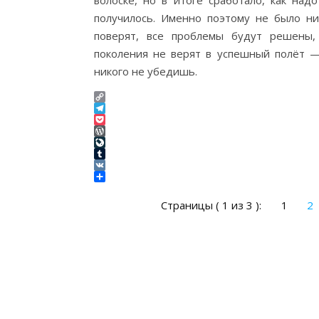
волоске, но в итоге сработало, как на
получилось. Именно поэтому не было н
поверят, все проблемы будут решены, 
поколения не верят в успешный полёт 
никого не убедишь.
Copy
Link
Telegram
Pocket
WordPress
LiveJournal
Tumblr
VK
Отправить
Страницы ( 1 из 3 ):
1
2