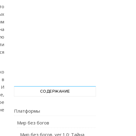
то
ых
ым
на
ую
ти
ся
ко
 в
 И
СОДЕРЖАНИЕ
е,
ое
не
Платформы
Мир без богов
Мир без богов, ver.1.0: Тайна