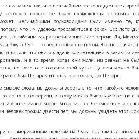
 ли оказаться так, что величайшим полководцем всех врем
 у которого просто не было возможности проявить св
 может. Величайшими полководцами были именно те, к
потому, что им удалось прославиться в веках. Все легенды
дивы, ошибочны как раз ревизионистские версии. Да, Миамо
 а Чжугэ Лян — совершенным стратегом. Это не значит, ч
могущи, или что они обладали компетенцией в каких-то ин
ровались, и в то время, когда они жили, им равных не был
стья, но зато они создали свой культ. Цезаря можно бы
сё равно был Цезарем и вошёл в историю, как Цезарь.
 смысле слова, мы должны верить в то, что такой-то челов
когда-то в это верили, и этому можно было научится, но с т
нет и фэнтезийных магов. Аналогично с бессмертием и вечн
й человек прожил двести лет, мы должны увидеть этот фок
рию с американским полётом на Луну. Да, там всё висело 