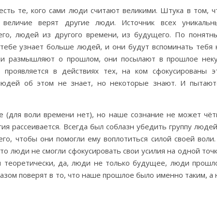
есть те, кого сами люди считают великими. Штука в том, ч
 величие верят другие люди. Источник всех уникальн
его, людей из другого времени, из будущего. По понятн
тебе узнает больше людей, и они будут вспоминать тебя 
юди размышляют о прошлом, они посылают в прошлое нек
и проявляется в действиях тех, на ком сфокусированы э
людей об этом не знает, но некоторые знают. И пытают
 (для воли времени нет), но наше сознание не может чёт
ия рассеивается. Всегда был соблазн убедить группу людей
го, чтобы они помогли ему воплотиться силой своей воли.
что люди не смогли сфокусировать свои усилия на одной точк
я теоретически, да, люди не только будущее, люди прошл
азом поверят в то, что наше прошлое было именно таким, а 