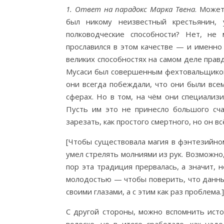
1. Ответ на парадокс Марка Твена
. Может
был никому неизвестный крестьянин,
полководческие способности? Нет, не
прославился в этом качестве — и именно 
великих способностях на самом деле прав
Мусаси был совершенным фехтовальщиком,
они всегда побеждали, что они были все
сферах. Но в том, на чём они специализи
Пусть им это не принесло большого сча
зарезать, как простого смертного, но он в
[Чтобы существовала магия в фэнтезийном
умел стрелять молниями из рук. Возможно, 
пор эта традиция прервалась, а значит, 
молодостью — чтобы поверить, что данны
своими глазами, а с этим как раз проблема.]
С другой стороны, можно вспомнить исто