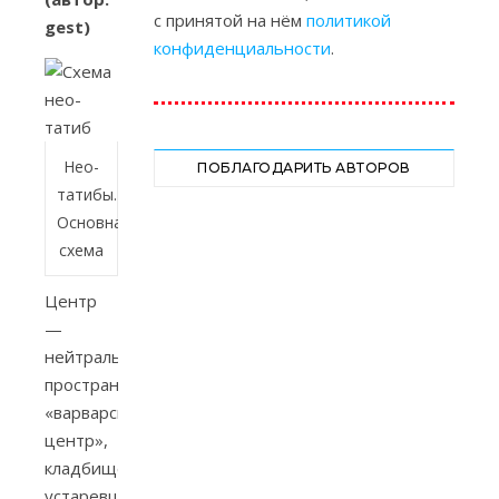
с принятой на нём
политикой
gest)
конфиденциальности
.
Нео-
ПОБЛАГОДАРИТЬ АВТОРОВ
татибы.
Основная
схема
Центр
—
нейтральное
пространство,
«варварский
центр»,
кладбище
устаревших