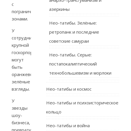
анархо-трансгуманизм и
с
азеркины
пограничными
зонами.
Нео-татибы. Зелёные:
У
ретропанк и последние
сотрудницы
советские самураи
крупной
госкорпорации
Нео-татибы. Серые:
могут
постапокалиптический
быть
технобольшевизм и морлоки
оранжево-
зелёные
взгляды.
Нео-татибы и космос
У
Нео-татибы и психоисторическое
звезды
кольцо
шоу-
бизнеса,
Нео-татибы и война
превратившей