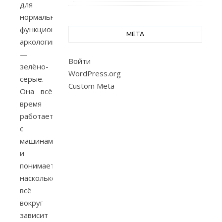
для
нормального
функционирования
МЕТА
аркологии
—
Войти
зелёно-
WordPress.org
серые.
Custom Meta
Она всё
время
работает
с
машинами
и
понимает,
насколько
всё
вокруг
зависит