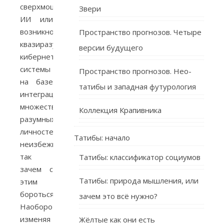
сверхмощного
Звери
ИИ или
возникновение
Пространство прогнозов. Четыре
квазиразумной
версии будущего
кибернетической
системы
Пространство прогнозов. Нео-
на базе
татибы и западная футурология
интеграции
множества
Коллекция Крапивника
разумных
личностей
Татибы: начало
неизбежно,
так
Татибы: классификатор социумов
зачем с
Татибы: природа мышления, или
этим
бороться?
зачем это всё нужно?
Наоборот,
изменяя
Жёлтые как они есть