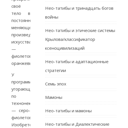
своё
Нео-татибы и тринадцать богов
тело в
войны
постоянно
меняющееся
Нео-татибы и этические системы
произведение
Крылова/классификатор
искусства
ксеноцивилизаций
—
фиолетово-
Нео-татибы и адаптационные
оранжевые.
стратегии
У
программистки,
Семь эпох
угорающей
по
Мамоны
технонекроромантизму
— серо-
Нео-татибы и мамоны
фиолетовые.
Нео-татибы и Диалектические
Изобретение