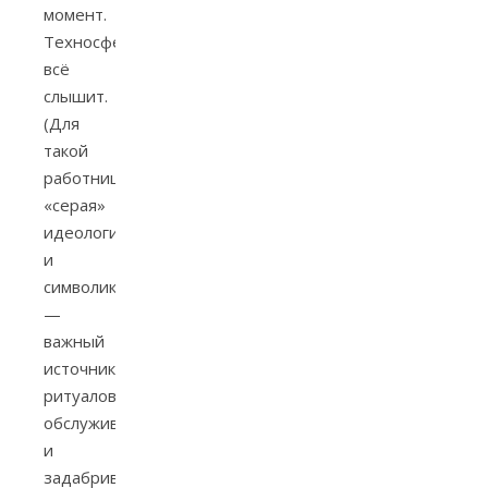
момент.
Техносфера
всё
слышит.
(Для
такой
работницы
«серая»
идеология
и
символика
—
важный
источник
ритуалов
обслуживания
и
задабривания