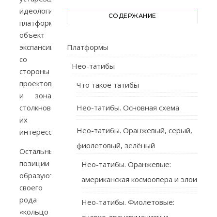
идеологических
СОДЕРЖАНИЕ
платформ,
объект
экспансии
Платформы
со
Нео-татибы
стороны
проектов
Что такое татибы
и зона
столкновения
Нео-татибы. Основная схема
их
Нео-татибы. Оранжевый, серый,
интересов.
фиолетовый, зелёный
Остальные
позиции
Нео-татибы. Оранжевые:
образуют
американская космоопера и элои
своего
рода
Нео-татибы. Фиолетовые:
«кольцо