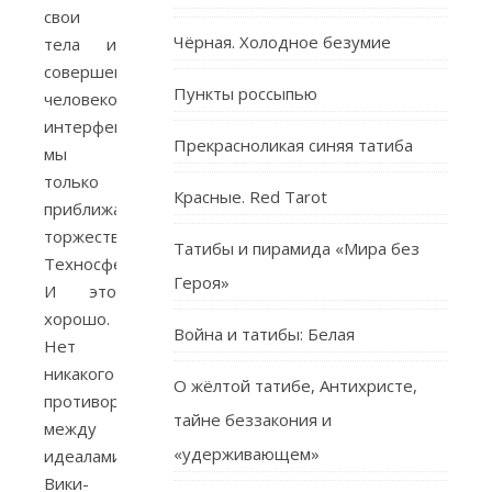
свои
Чёрная. Холодное безумие
тела и
совершенствуя
Пункты россыпью
человекомашинный
интерфейс,
Прекрасноликая синяя татиба
мы
только
Красные. Red Tarot
приближаем
торжество
Татибы и пирамида «Мира без
Техносферы.
Героя»
И это
хорошо.
Война и татибы: Белая
Нет
никакого
О жёлтой татибе, Антихристе,
противоречия
тайне беззакония и
между
«удерживающем»
идеалами
Вики-