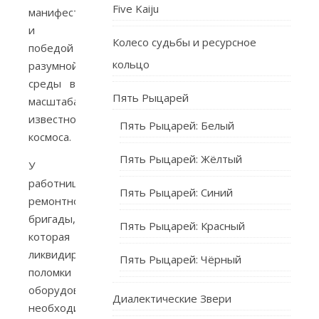
Five Kaiju
манифеста
и
Колесо судьбы и ресурсное
победой
кольцо
разумной
среды в
Пять Рыцарей
масштабах
известного
Пять Рыцарей: Белый
космоса.
Пять Рыцарей: Жёлтый
У
работницы
Пять Рыцарей: Синий
ремонтной
бригады,
Пять Рыцарей: Красный
которая
ликвидирует
Пять Рыцарей: Чёрный
поломки
оборудования,
Диалектические Звери
необходимого