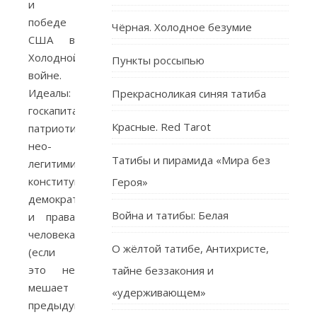
и
победе
Чёрная. Холодное безумие
США в
Холодной
Пункты россыпью
войне.
Идеалы:
Прекрасноликая синяя татиба
госкапитализм,
Красные. Red Tarot
патриотизм,
нео-
Татибы и пирамида «Мира без
легитимизм/
конституционализм,
Героя»
демократия
Война и татибы: Белая
и права
человека
О жёлтой татибе, Антихристе,
(если
это не
тайне беззакония и
мешает
«удерживающем»
предыдущим