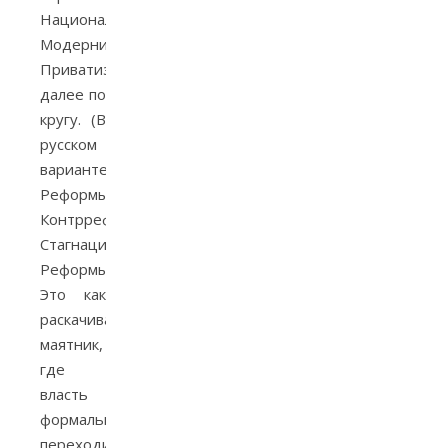
Национализация,
Модернизация,
Приватизация,
далее по
кругу. (В
русском
варианте:
Реформы,
Контрреформы,
Стагнация,
Реформы.)
Это как
раскачивающийся
маятник,
где
власть
формально
переходит