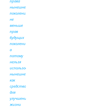
права
нынешнего
поколения
не
меньше
прав
будущих
поколений,
а
потому
нельзя
использовать
нынешнее
как
средство
для
улучшения
жизни