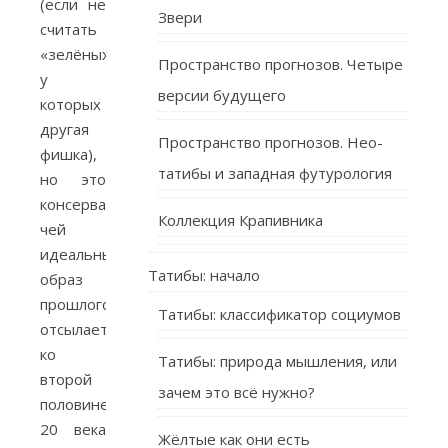
(если не
Звери
считать
«зелёных»,
Пространство прогнозов. Четыре
у
версии будущего
которых
другая
Пространство прогнозов. Нео-
фишка),
татибы и западная футурология
но это
консерваторы,
Коллекция Крапивника
чей
идеальный
Татибы: начало
образ
прошлого
Татибы: классификатор социумов
отсылает
ко
Татибы: природа мышления, или
второй
зачем это всё нужно?
половине
20 века
Жёлтые как они есть