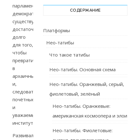
парламентская
СОДЕРЖАНИЕ
демократия
существуют
достаточно
Платформы
долго
Нео-татибы
для того,
чтобы
Что такое татибы
превратиться
в
Нео-татибы. Основная схема
архаичные,
и,
Нео-татибы. Оранжевый, серый,
следовательно,
фиолетовый, зелёный
почётные
Нео-татибы. Оранжевые:
и
уважаемые
американская космоопера и элои
институты».
Нео-татибы. Фиолетовые:
Развивались