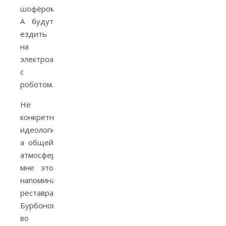
шофёром.
А будут
ездить
на
электроавиетках
с
роботом.
Не
конкретной
идеологией,
а общей
атмосферой
мне это
напоминает
реставрацию
Бурбонов
во