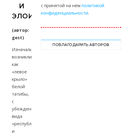
И
с принятой на нём
политикой
конфиденциальности
.
ЭЛОИ
(автор:
gest)
ПОБЛАГОДАРИТЬ АВТОРОВ
Изначально
возникли,
как
«левое
крыло»
белой
татибы,
с
убеждениями
вида
«республика
и