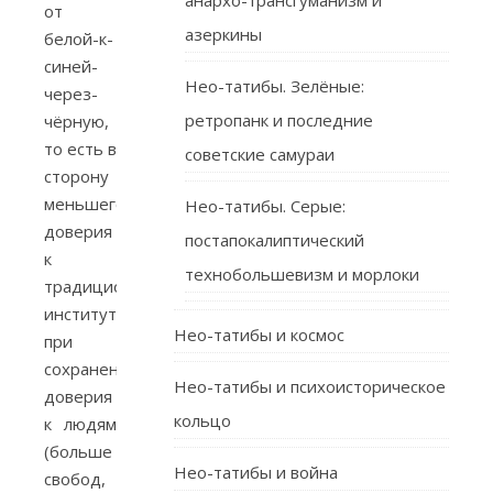
анархо-трансгуманизм и
от
азеркины
белой-к-
синей-
Нео-татибы. Зелёные:
через-
ретропанк и последние
чёрную,
то есть в
советские самураи
сторону
меньшего
Нео-татибы. Серые:
доверия
постапокалиптический
к
технобольшевизм и морлоки
традиционным
институтам,
Нео-татибы и космос
при
сохранении
Нео-татибы и психоисторическое
доверия
кольцо
к людям
(больше
Нео-татибы и война
свобод,