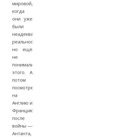
мировой,
когда
они уже
были
неадекватны
реальности,
но ещё
не
понимали
этого. А
потом
посмотреть
на
Англию и
Францию
после
войны —
Антанта,