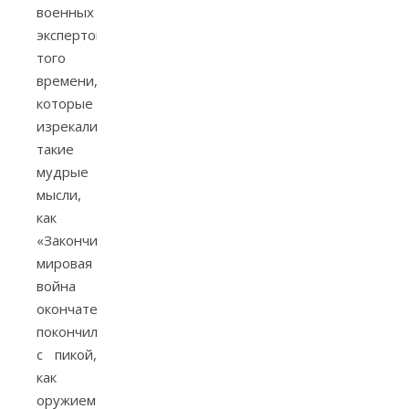
военных
экспертов
того
времени,
которые
изрекали
такие
мудрые
мысли,
как
«Закончившаяся
мировая
война
окончательно
покончила
с пикой,
как
оружием