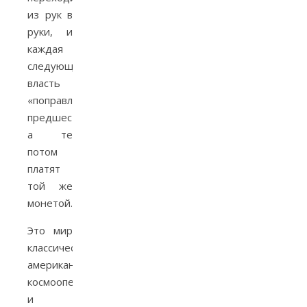
из рук в
руки, и
каждая
следующая
власть
«поправляет»
предшественников,
а те
потом
платят
той же
монетой.
Это мир
классической
американской
космооперы
и