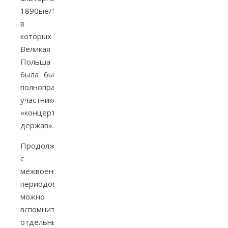
1890ые/1900ые,
в
которых
Великая
Польша
была бы
полноправным
участником
«концерта
держав».
Продолжая
с
межвоенным
периодом,
можно
вспомнить
отдельных