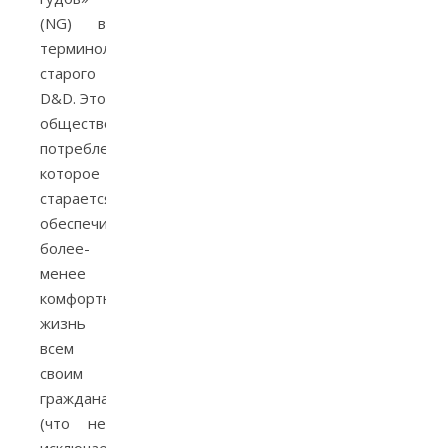
(NG) в
терминологии
старого
D&D. Это
общество
потребления,
которое
старается
обеспечить
более-
менее
комфортную
жизнь
всем
своим
гражданам
(что не