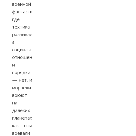
военной
фантастики,
где
техника
развивается,
а
социальные
отношения
и
порядки
— нет, и
морпехи
воюют
на
далёких
планетах,
как они
воевали