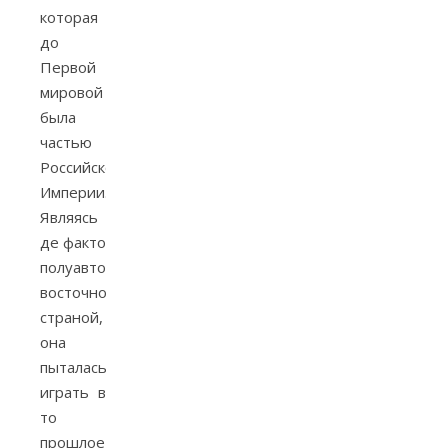
которая
до
Первой
мировой
была
частью
Российской
Империи.
Являясь
де факто
полуавторитарной
восточноевропейской
страной,
она
пыталась
играть в
то
прошлое,