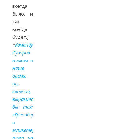
всегда
было, и
так
всегда
будет.)
«
Командуй
Суворов
полком в
наше
время,
он,
конечно,
выразился
бы так:
«Гренадеры
и
мушкетеры
рвут на