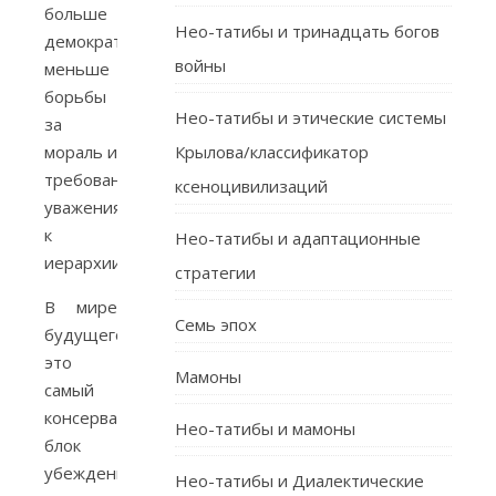
больше
Нео-татибы и тринадцать богов
демократии,
войны
меньше
борьбы
Нео-татибы и этические системы
за
мораль и
Крылова/классификатор
требований
ксеноцивилизаций
уважения
к
Нео-татибы и адаптационные
иерархии).
стратегии
В мире
Семь эпох
будущего
это
Мамоны
самый
консервативный
Нео-татибы и мамоны
блок
убеждений
Нео-татибы и Диалектические