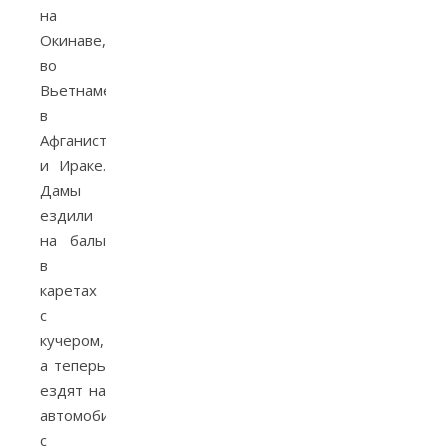
на
Окинаве,
во
Вьетнаме,
в
Афганистане
и Ираке.
Дамы
ездили
на балы
в
каретах
с
кучером,
а теперь
ездят на
автомобилях
с