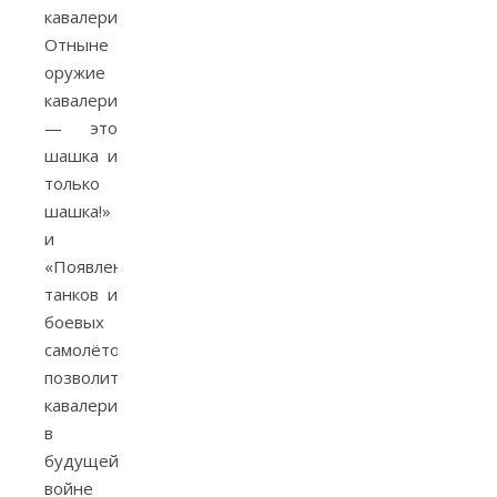
кавалерии.
Отныне
оружие
кавалериста
— это
шашка и
только
шашка!»
и
«Появление
танков и
боевых
самолётов
позволит
кавалерии
в
будущей
войне