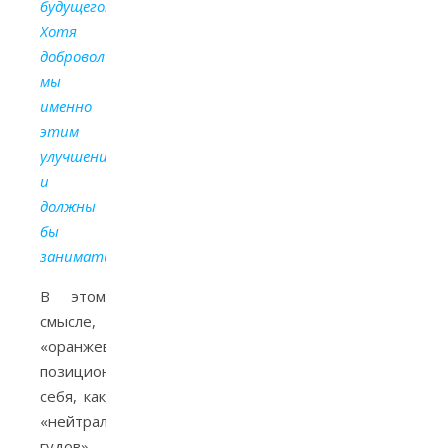
будущего.
Хотя
добровольно
мы
именно
этим
улучшением
и
должны
бы
заниматься
«.
В этом
смысле,
«оранжевые»
позиционируют
себя, как
«нейтрал-
гудов»