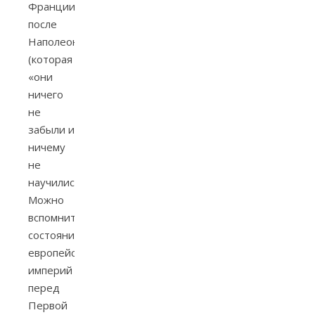
Франции
после
Наполеона
(которая
«они
ничего
не
забыли и
ничему
не
научились»).
Можно
вспомнить
состояние
европейских
империй
перед
Первой