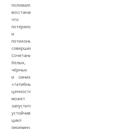
поломалось,
восстанавливать,
что
потерялось,
и
потихоньку
совершенствовать.
Сочетание
белых,
чёрных
и синих
«татибных»
ценностей
может
запустить
устойчивый
цикл
перемен: