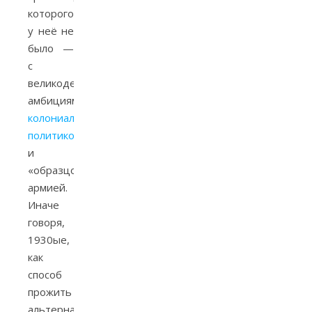
которого
у неё не
было —
с
великодержавными
амбициями,
колониальной
политикой
и
«образцовой»
армией.
Иначе
говоря,
1930ые,
как
способ
прожить
альтернативные