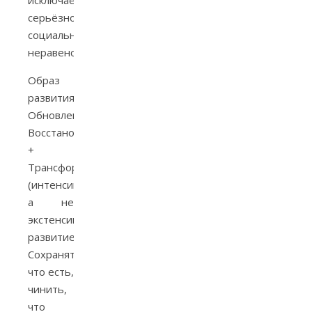
исключает
серьёзного
социального
неравенства).
Образ
развития:
Обновление/
Восстановление
+
Трансформация
(интенсивное,
а не
экстенсивное
развитие).
Сохранять,
что есть,
чинить,
что