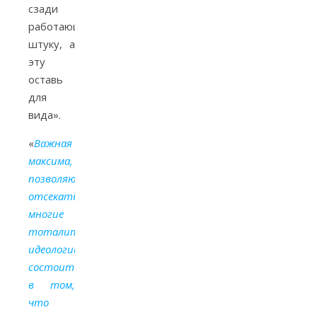
сзади
работающую
штуку, а
эту
оставь
для
вида».
«
Важная
максима,
позволяющая
отсекать
многие
тоталитарные
идеологии,
состоит
в том,
что