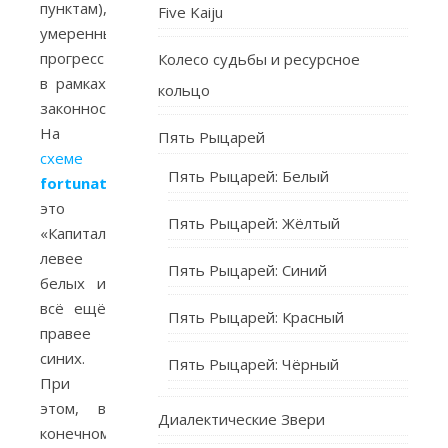
пунктам),
Five Kaiju
умеренный
прогресс
Колесо судьбы и ресурсное
в рамках
кольцо
законности.
На
Пять Рыцарей
схеме
Пять Рыцарей: Белый
fortunatus
‘а
это
Пять Рыцарей: Жёлтый
«Капитализм»,
левее
Пять Рыцарей: Синий
белых и
всё ещё
Пять Рыцарей: Красный
правее
синих.
Пять Рыцарей: Чёрный
При
этом, в
Диалектические Звери
конечном