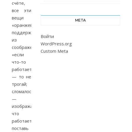
счёте,
все эти
вещи
МЕТА
«оранжевые»
поддерживают
Войти
из
WordPress.org
соображений
Custom Meta
«если
что-то
работает,
— то не
трогай;
сломалось
—
изображай,
что
работает;
поставь