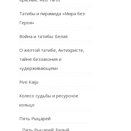
Татибы и пирамида «Мира без
Героя»
Война и татибы: Белая
О жёлтой татибе, Антихристе,
тайне беззакония и
«удерживающем»
Five Kaiju
Колесо судьбы и ресурсное
кольцо
Пять Рыцарей
Пять Рыцарей: Белый