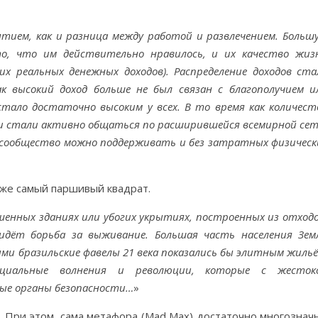
ием, как и разница между работой и развлечением. Больш
, что им действительно нравилось, и их качество жиз
их реальных денежных доходов). Распределение доходов ста
к высокий доход больше не был связан с благополучием и
стало достаточно высоким у всех. В то время как количест
юди стали активно общаться по расширившейся всемирной сет
е сообщество можно поддерживать и без затратных физическ
 же самый паршивый квадрат.
енных зданиях или убогих укрытиях, построенных из отходо
идёт борьба за выживание. Большая часть населения Зем
ми бразильские фавелы 21 века показались бы элитным жильё
циальные волнения и революции, которые с жесток
ые органы безопасности…
»
. При этом, сама метафора (Mad Max) достаточно многозначн