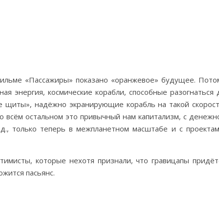
ильме «Пассажиры» показано «оранжевое» будущее. Пото
ная энергия, космические корабли, способные разогнаться 
ие щиты», надёжно экранирующие корабль на такой скорост
во всём остальном это привычный нам капитализм, с денежн
.д., только теперь в межпланетном масштабе и с проектам
имисты, которые нехотя признали, что гравицапы придёт
ожится пасьянс.