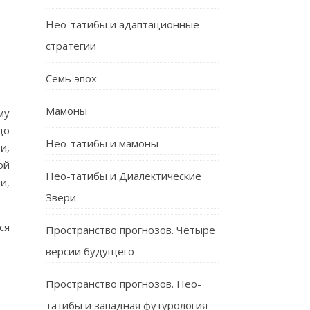
Нео-татибы и адаптационные
стратегии
Семь эпох
Мамоны
му
до
Нео-татибы и мамоны
и,
ой
Нео-татибы и Диалектические
и,
Звери
ся
Пространство прогнозов. Четыре
версии будущего
Пространство прогнозов. Нео-
татибы и западная футурология