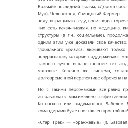
Возьмём последний фильм, «Дорога ярост
Мур), Человекоед, Свинцовый Фермер — э
воду, выращивают еду, производят горюче
них есть какая-никакая, но медицина, к
структуры (в т.ч., социальные), продол
одним этим уже доказали своё качество.
глобального кризиса, выживают только
полураспада», которые поддерживают маш
намного лучше и качественнее тех люд
магазине. Конечно же, система, соз
долговременной перспективе обречена на 
Но с такими персонажами всё-равно пр
использовать максимально эффективным
Котовского или выдуманного Бабелем 
командирами будет поставлен простой вы
«Стар Трек» — «оранжевые» (!). Базова