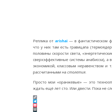
Реплика от
arishai
— в фантастическом ф
что у них там есть гравицапа (термоядер
половины скорости света, «энергетическ
сверхэффективные системы анабиоза), а 
экономикой, классовым неравенством и т
рассчитанными на
столетия
.
Просто мои «оранжевые» — это техноопт
ждать ещё лет сто. Или двести. Пока не сл
Copy
Link
Telegram
Pocket