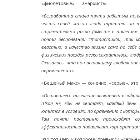
«фиолетовые» — анархисты.
«
Безработица стала почти забытым понят
часть своей жизни люди тратили на то
стремительно росло (вместе с падением 
почти бесполезной статистикой, так ка
властью, а качество жизни само по себе 
физических поездок резко сократилось, л
Оказалось, что по-настоящему глобально
перемещений
«.
«Бешеный Макс» — конечно, «серые», это
«
Оставшееся население выживает в заброш
Школ не, еды не хватает, каждый день 
ютится в условиях, по сравнению с которы
Там почти постоянно происходят со
эффективностью подавляют корпоративн
Это тот мир, к которому привыкли «серые»