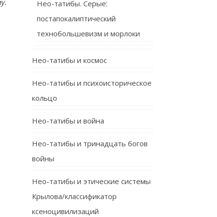
у.
Нео-татибы. Серые:
постапокалиптический
технобольшевизм и морлоки
Нео-татибы и космос
Нео-татибы и психоисторическое
кольцо
Нео-татибы и война
Нео-татибы и тринадцать богов
войны
Нео-татибы и этические системы
Крылова/классификатор
ксеноцивилизаций