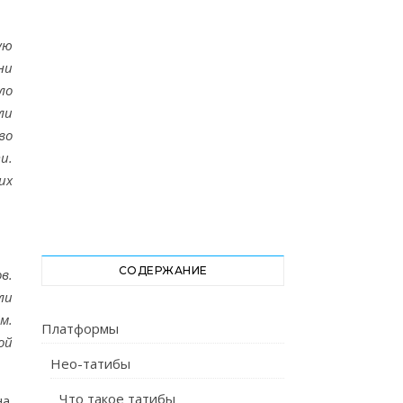
ую
ни
ло
ли
во
и.
их
СОДЕРЖАНИЕ
в.
ли
м.
Платформы
ой
Нео-татибы
Что такое татибы
а.