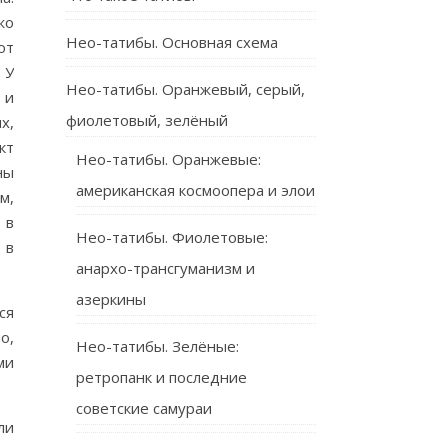
жо
Нео-татибы. Основная схема
ют
 У
Нео-татибы. Оранжевый, серый,
 и
фиолетовый, зелёный
х,
кт
Нео-татибы. Оранжевые:
ны
американская космоопера и элои
м,
 в
Нео-татибы. Фиолетовые:
 в
анархо-трансгуманизм и
азеркины
ся
о,
Нео-татибы. Зелёные:
ми
ретропанк и последние
советские самураи
ли