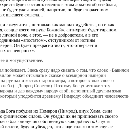
христа будет состоять именно в этом ложном образе блага,
 не будет уже аномией, напротив, он будет торжеством
нных высшего смысла…
 и лжеучитель, не только как машиах иудейства, но и как
, сердце коего «в руце Божией», антихрист будет тираном,
о личной воле, а этос, — не в добродетели, а в его
подлинным «апостатом», отступником от истины
ерия. Он будет прекрасно знать, что отвергает и
ных от неверных».
ее и могущественнее.
 побеждает. Здесь сразу надо сказать о том, что слово «Вавило
вилон может отсылать к сказке о всемирной империи
на руинах и костях старого мира, и которое в знак своего
 неба (= Дворец Советов). Поэтому Бог уничтожил эту
народы и дав каждому народу свой, непонятный другим язык
 который уподобится древнему Нимроду: объединит человечеств
да Бога побудил их Немврод (Нимрод), внук Хама, сына
ю физическою силою. Он убедил их не приписывать своего
воего благополучия собственную свою доблесть. Спустя
й власти, будучи убежден, что люди только в том случае