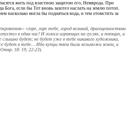
огласятся жить под властною защитою его, Немврода. При
да Бога, если бы Тот вновь захотел наслать на землю потоп.
ем насколько могла бы подняться вода, и тем отомстить за
ткровения»: «
горе, горе тебе, город великий, драгоценностями
опустел в один час! И голоса играющих на гуслях, и поющих, и
е слышно будет; не будет уже в тебе никакого художника,
е будет в тебе… Ибо купцы твои были вельможи земли, и
(
Откр. 18: 19; 22-23
).