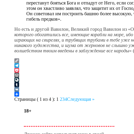
перестанут бояться Бога и отпадут от Него, если с
этом он хвастливо заявлял, что защитит их от Госпо
Он советовал им построить башню более высокую, ч
гибель предков».
Но есть и другой Вавилон, Великий город Вавилон из «О
которого обогатились все, имеющие корабли на море, ибо 
играющих на свирелях, и трубящих трубами в тебе уже н
никакого художества, и шума от жерновов не слышно уж
волшебством твоим введены в заблуждение все народы
» 
Copy
Link
Telegram
Pocket
WordPress
LiveJournal
Tumblr
VK
Отправить
Страницы ( 1 из 4 ):
1
2
3
4
Следующая »
18+