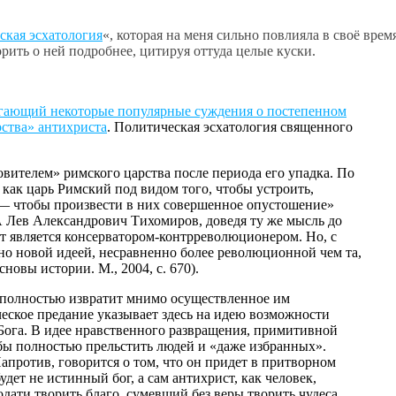
ская эсхатология
«, которая на меня сильно повлияла в своё время
орить о ней подробнее, цитируя оттуда целые куски.
ргающий некоторые популярные суждения о постепенном
ства» антихриста
. Политическая эсхатология священного
вителем» римского царства после периода его упадка. По
 как царь Римский под видом того, чтобы устроить,
е — чтобы произвести в них совершенное опустошение»
 А Лев Александрович Тихомиров, доведя ту же мысль до
ст является консерватором-контрреволюционером. Но, с
но новой идеей, несравненно более революционной чем та,
овы истории. М., 2004, с. 670).
я полностью извратит мнимо осуществленное им
еское предание указывает здесь на идею возможности
Бога. В идее нравственного развращения, примитивной
о бы полностью прельстить людей и «даже избранных».
против, говорится о том, что он придет в притворном
удет не истинный бог, а сам антихрист, как человек,
одати творить благо, сумевший без веры творить чудеса,