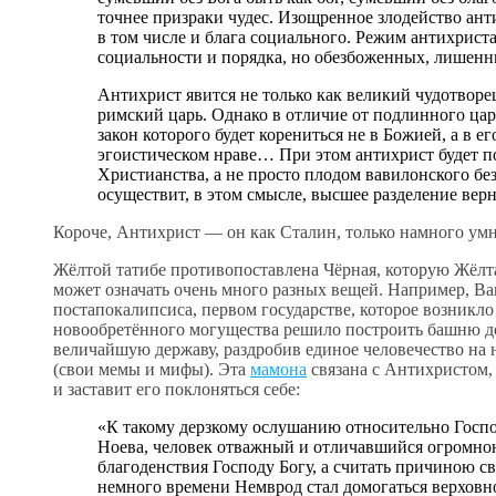
точнее призраки чудес. Изощренное злодейство анти
в том числе и блага социального. Режим антихриста
социальности и порядка, но обезбоженных, лише
Антихрист явится не только как великий чудотворец
римский царь. Однако в отличие от подлинного царя
закон которого будет корениться не в Божией, а в ег
эгоистическом нраве… При этом антихрист будет 
Христианства, а не просто плодом вавилонского безв
осуществит, в этом смысле, высшее разделение вер
Короче, Антихрист — он как Сталин, только намного умн
Жёлтой татибе противопоставлена Чёрная, которую Жёлтая
может означать очень много разных вещей. Например, Ва
постапокалипсиса, первом государстве, которое возникло 
новообретённого могущества решило построить башню до
величайшую державу, раздробив единое человечество на 
(свои мемы и мифы). Эта
мамона
связана с Антихристом,
и заставит его поклоняться себе:
«К такому дерзкому ослушанию относительно Госпо
Ноева, человек отважный и отличавшийся огромно
благоденствия Господу Богу, а считать причиною с
немного времени Немврод стал домогаться верховно