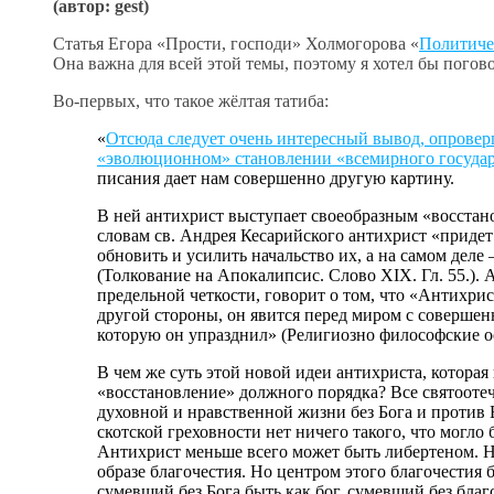
(автор: gest)
Статья Егора «Прости, господи» Холмогорова «
Политиче
Она важна для всей этой темы, поэтому я хотел бы погов
Во-первых, что такое жёлтая татиба:
«
Отсюда следует очень интересный вывод, опрове
«эволюционном» становлении «всемирного государ
писания дает нам совершенно другую картину.
В ней антихрист выступает своеобразным «восстано
словам св. Андрея Кесарийского антихрист «придет
обновить и усилить начальство их, а на самом дел
(Толкование на Апокалипсис. Слово XIX. Гл. 55.).
предельной четкости, говорит о том, что «Антихри
другой стороны, он явится перед миром с совершен
которую он упразднил» (Религиозно философские осн
В чем же суть этой новой идеи антихриста, котора
«восстановление» должного порядка? Все святоотеч
духовной и нравственной жизни без Бога и против 
скотской греховности нет ничего такого, что могл
Антихрист меньше всего может быть либертеном. На
образе благочестия. Но центром этого благочестия б
сумевший без Бога быть как бог, сумевший без благ