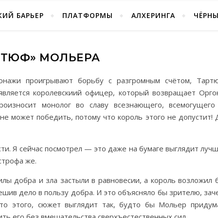
ИЙ БАРЬЕР
ПЛАТФОРМЫ
АЛХЕРИНГА
ЧЁРН
РТЮФ» МОЛЬЕРА
онажи проигрывают борьбу с разгромным счётом, Тарт
оявляется королевскиий офицер, который возвращает Орго
роизносит монолог во славу всезнающего, всемогущего
 не может победить, потому что король этого не допустит! 
и. Я сейчас посмотрел — это даже на бумаге выглядит лучш
строфа же.
илы добра и зла застыли в равновесии, а король возложил 
ешив дело в пользу добра. И это объясняло бы зрителю, зач
то этого, сюжет выглядит так, будто бы Мольер придум
ить его без вмешательства сверхъестественных сил.