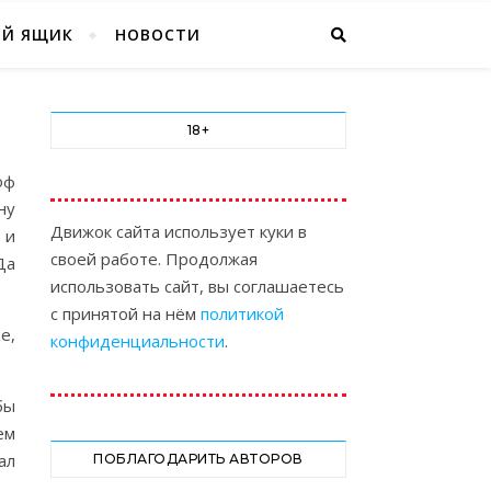
ЫЙ ЯЩИК
НОВОСТИ
18+
юф
ну
Движок сайта использует куки в
 и
своей работе. Продолжая
Да
использовать сайт, вы соглашаетесь
с принятой на нём
политикой
е,
конфиденциальности
.
бы
ем
ал
ПОБЛАГОДАРИТЬ АВТОРОВ