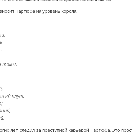
зносит Тартюфа на уровень короля.
ти,
ь
ь.
ы томы.
е,
тный плут,
;
яний,
й.
огих лет следил за преступной карьерой Тартюфа. Это прос