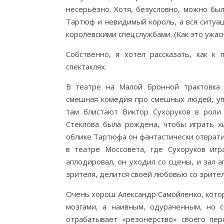
несерьёзно. Хотя, безусловно, можно бы
Тартюф и невидимый король, а вся ситуа
королевскими спецслужбами. (Как это ужасн
Собственно, я хотел рассказать, как 
спектаклях.
В театре на Малой Бронной трактовка 
смешная комедия про смешных людей, упо
там блистают Виктор Сухоруков в роли
Стеклова была рождена, чтобы играть хи
облике Тартюфа он фантастически отврат
в театре Моссовета, где Сухоруков иг
аплодировал, он уходил со сцены, и зал 
зрителя, делится своей любовью со зрител
Очень хорош Александр Самойленко, кото
мозгами, а наивным, одураченным, но 
отрабатывает «резонёрство» своего пер