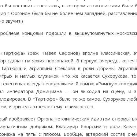
ло бы поставить спектакль, в котором антагонистами были 
ция с Оргоном была бы не более чем западнёй, расставленн
о звучит.)
к проблеме концовки подошли в вышеупомянутых московск
«Тартюфа» (реж. Павел Сафонов) вполне классическая, э
р сделан на ярких персонажей. В первую очередь, конечн
 Тартюфа и Агриппина Стеклова в роли Дорины. Агриппи
трых и наглых служанок. Что же касается Сухорукова, то
ителен и как всегда неподражаем. Я помню «Римскую комеди
рал императора Домициана — он выходил на сцену, и з
аплодировал. В «Тартюфе» было то же самое. Сухоруков люб
ем, и зритель отвечает ему взаимностью.
рый изображает Оргона не клиническим идиотом с промыты
симпатичным добряком. Владимир Яворский в роли Клеан
сонажа на пять с плюсом. Вообще, актёрский состав оче