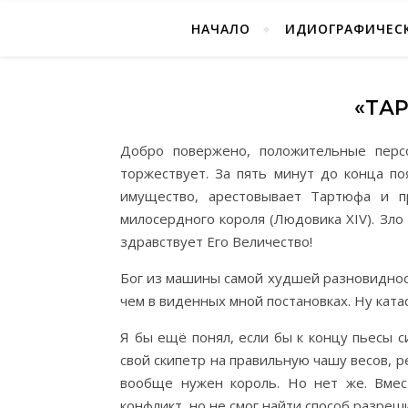
НАЧАЛО
ИДИОГРАФИЧЕСК
«ТА
Добро повержено, положительные перс
торжествует. За пять минут до конца п
имущество, арестовывает Тартюфа и п
милосердного короля (Людовика XIV). Зло
здравствует Его Величество!
Бог из машины самой худшей разновидност
чем в виденных мной постановках. Ну ката
Я бы ещё понял, если бы к концу пьесы с
свой скипетр на правильную чашу весов, р
вообще нужен король. Но нет же. Вмес
конфликт, но не смог найти способ разреш