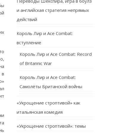
Переводы Шекспира, игра в боулз
бы
и английская стратегия непрямых
ой
действий
их
Король Лир и Ace Combat:
вступление
то
Король Лир и Ace Combat: Record
о,
of Britannic War
на
 в
Король Лир и Ace Combat:
ю»
Самолёты Британской войны
ал
ит
«Укрощение строптивой» как
итальянская комедия
ми
та
«Укрощение строптивой»: темы
нь