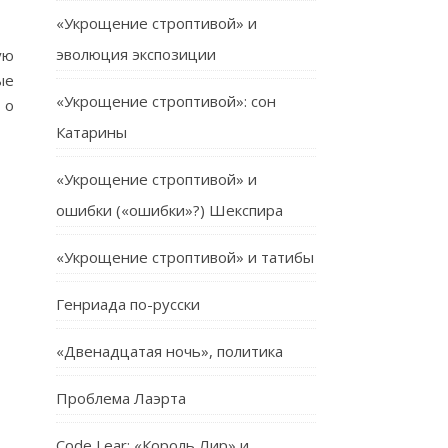
«Укрощение строптивой» и
эволюция экспозиции
ую
ые
«Укрощение строптивой»: сон
 о
Катарины
«Укрощение строптивой» и
ошибки («ошибки»?) Шекспира
«Укрощение строптивой» и татибы
Генриада по-русски
«Двенадцатая ночь», политика
Проблема Лаэрта
Code Lear: «Король Лир» и