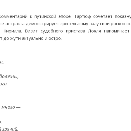
 комментарий к путинской эпохе. Тартюф сочетает показн
сле антракта демонстрирует зрительному залу свои роскошн
а Кирилла. Визит судебного пристава Лояля напоминает
т до жути актуально и остро.
ц.
 должны,
ога.
, много —
.
 зрячий,