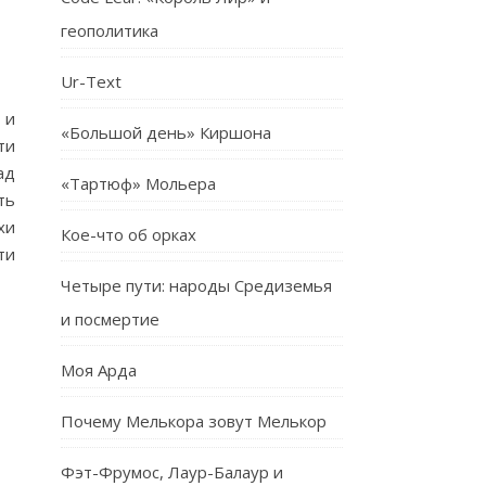
геополитика
Ur-Text
 и
«Большой день» Киршона
ти
ад
«Тартюф» Мольера
ть
хи
Кое-что об орках
ти
Четыре пути: народы Средиземья
и посмертие
Моя Арда
Почему Мелькора зовут Мелькор
Фэт-Фрумос, Лаур-Балаур и