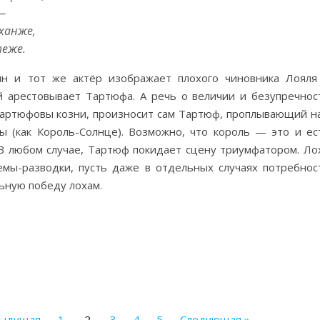
—
 ханже,
теже.
н и тот же актёр изображает плохого чиновника Лояля
й арестовывает Тартюфа. А речь о величии и безупречнос
 тартюфовы козни, произносит сам Тартюф, проплывающий н
ы (как Король-Солнце). Возможно, что король — это и ес
 В любом случае, Тартюф покидает сцену триумфатором. Ло
емы-разводки, пусть даже в отдельных случаях потребнос
ьную победу лохам.
дыдущая
1
2
3
4
5
Следующая »