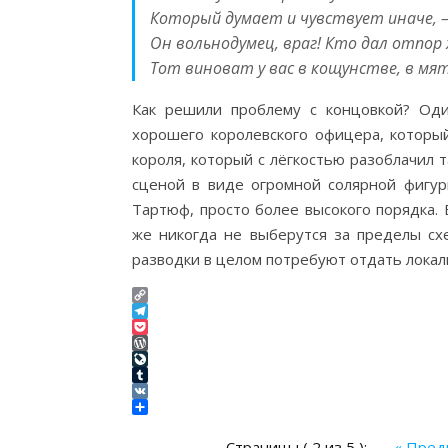
Который думает и чувствует иначе, 
Он вольнодумец, враг! Кто дал отпор
Тот виноват у вас в кощунстве, в мя
Как решили проблему с концовкой? Оди
хорошего королевского офицера, которы
короля, который с лёгкостью разоблачил
сценой в виде огромной солярной фигур
Тартюф, просто более высокого порядка.
же никогда не выберутся за пределы сх
разводки в целом потребуют отдать локал
Copy
Link
Telegram
Pocket
WordPress
LiveJournal
Tumblr
VK
Отправить
Страницы ( 2 из 5 ):
« Пре