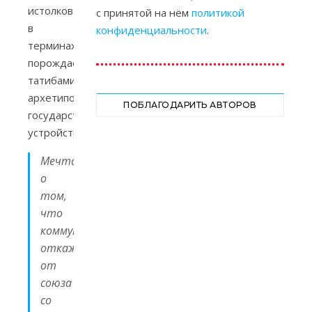
истолковать
с принятой на нём
политикой
в
конфиденциальности
.
терминах
порождаемых
татибами
архетипов
ПОБЛАГОДАРИТЬ АВТОРОВ
государственного
устройства:
Мечта
о
том,
что
коммунисты
откажутся
от
союза
со