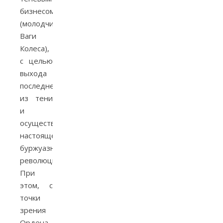
бизнесом
(молодчиками
Ваги
Колеса),
с целью
выхода
последнего
из тени
и
осуществления
настоящей
буржуазной
революции.
При
этом, с
точки
зрения
Ордена