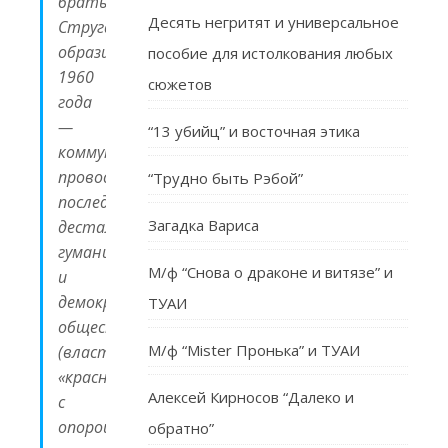
братьев
Десять негритят и универсальное
Стругацких
образца
пособие для истолкования любых
1960
сюжетов
года
—
“13 убийц” и восточная этика
коммунисты
проводят
“Трудно быть Рэбой”
последовательную
Загадка Вариса
десталинизацию,
гуманизацию
М/ф “Снова о драконе и витязе” и
и
демократизацию
ТУАИ
общества
М/ф “Mister Пронька” и ТУАИ
(власть
«красных»
Алексей Кирносов “Далеко и
с
опорой
обратно”