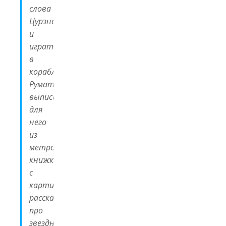
слова
Цурэна
и
играть
в
кораблики.
Румата
выписывал
для
него
из
метрополии
книжки
с
картинками,
рассказывал
про
звездное