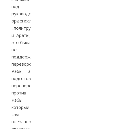
под
руководством
орденских
«политруков»
и Араты,
это была
не
поддержка
переворота
Рэбы, а
подготовка
переворота
против
Рэбы,
который
сам
внезапно
оказался