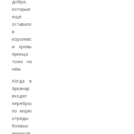
добра,
которые
ещё
оставалось
в
королевстве,
и кровь
принца
тоже на
нём.
Когда в
Арканар
входят
переброшенные
по морю
отряды
боевых
монахов