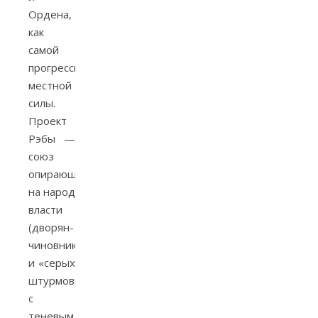
Ордена,
как
самой
прогрессивной
местной
силы.
Проект
Рэбы —
союз
опирающейся
на народ
власти
(дворян-
чиновников
и «серых
штурмовиков»)
с
теневым