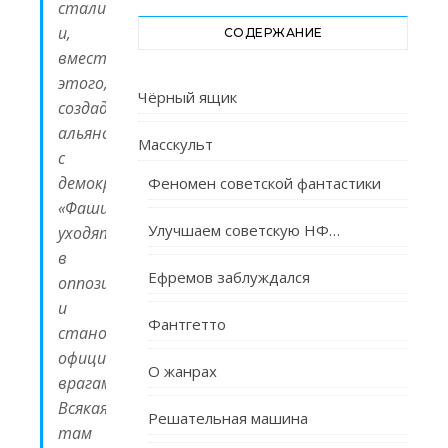
сталинистами,
и,
СОДЕРЖАНИЕ
вместо
этого,
Чёрный ящик
создадут
альянс
Масскульт
с
демократами.
Феномен советской фантастики
«Фашисты»
Улучшаем советскую НФ…
уходят
в
Ефремов заблуждался
оппозицию
и
Фантгетто
становятся
официальными
О жанрах
врагами.
Всякая
Решательная машина
там