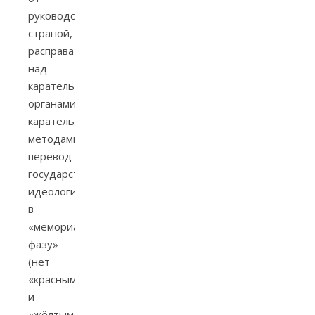
руководства
страной,
расправа
над
карательными
органами
карательными
методами,
перевод
государственной
идеологии
в
«мемориальную
фазу»
(нет
«красным»
и
«жёлтым»,