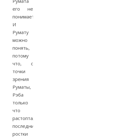
Румата
его не
понимает.
И
Румату
можно
понять,
потому
что, с
точки
зрения
Руматы,
Рэба
только
что
растоптал
последние
ростки