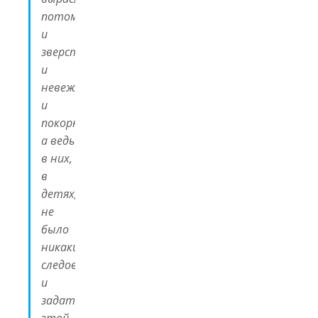
потом
и
зверство,
и
невежество,
и
покорность,
а ведь
в них,
в
детях,
не
было
никаких
следов
и
задатков