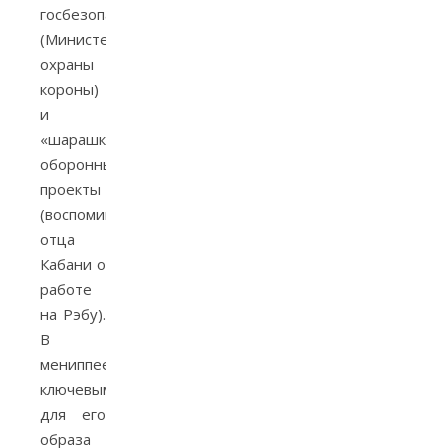
госбезопасности
(Министерство
охраны
короны)
и
«шарашки»,
оборонные
проекты
(воспоминания
отца
Кабани о
работе
на Рэбу).
В
мениппее
ключевым
для его
образа