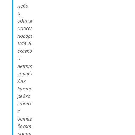
небо
и
однажды
навсегда
покорил
мальчика
сказкой
о
летающих
кораблях.
Для
Руматы,
редко
сталкивавшегося
с
детьми,
десятилетний
принц