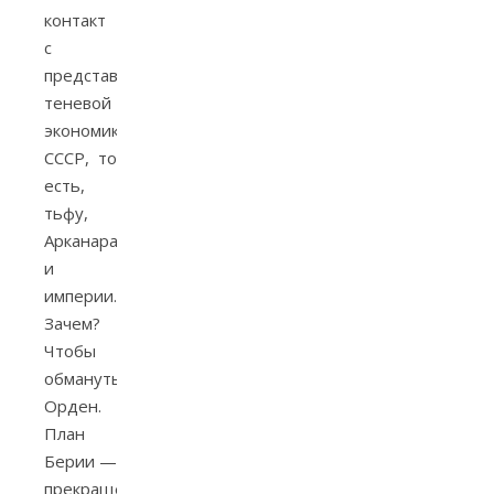
контакт
с
представителями
теневой
экономики
СССР, то
есть,
тьфу,
Арканара
и
империи.
Зачем?
Чтобы
обмануть
Орден.
План
Берии —
прекращение