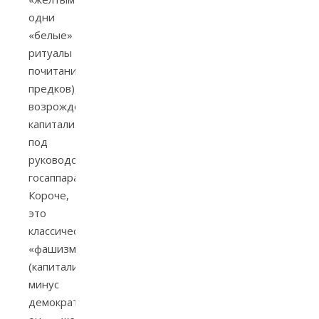
одни
«белые»
ритуалы
почитания
предков),
возрождение
капитализма
под
руководством
госаппарата.
Короче,
это
классический
«фашизм»
(капитализм
минус
демократия),