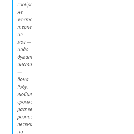
сообразителен,
не
жесток,
терпеть
не
мог —
надо
думать,
инстинктивно
—
дона
Рэбу,
любил
громко
распевать
разнообразные
песенки
на