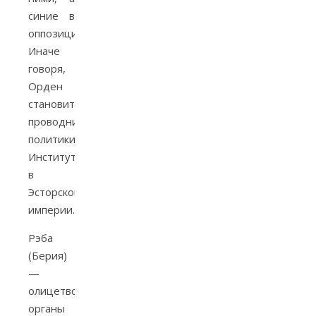
синие в
оппозиции».
Иначе
говоря,
Орден
становится
проводником
политики
Института
в
Эсторской
империи.
Рэба
(Берия)
—
олицетворяет
органы