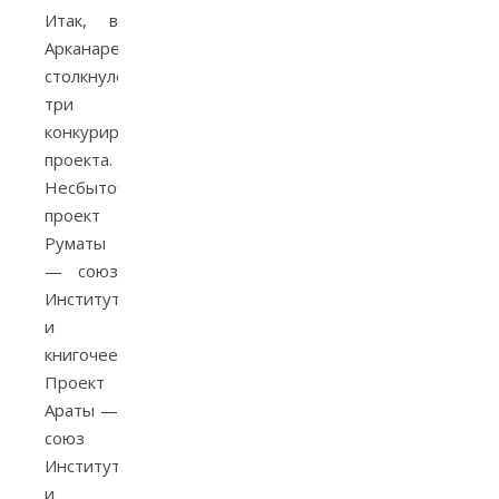
Итак, в
Арканаре
столкнулось
три
конкурирующих
проекта.
Несбыточный
проект
Руматы
— союз
Института
и
книгочеев.
Проект
Араты —
союз
Института
и