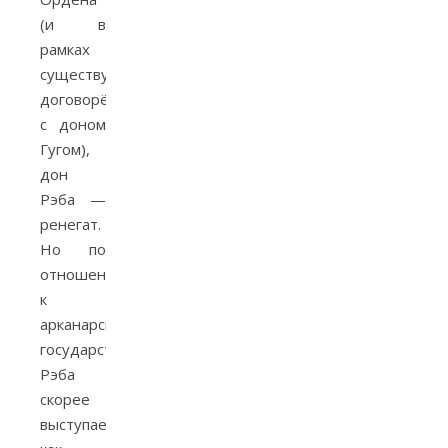
(и в
рамках
существующих
договорённостей
с доном
Гугом),
дон
Рэба —
ренегат.
Но по
отношению
к
арканарскому
государству
Рэба
скорее
выступает,