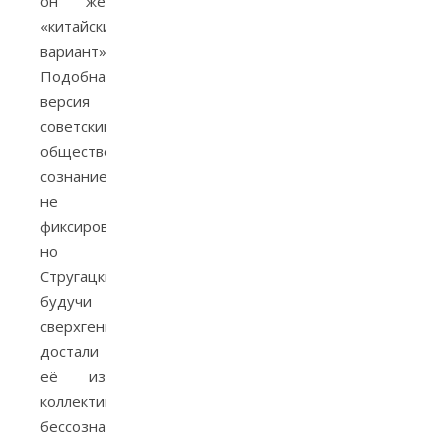
он же
«китайский
вариант».
Подобная
версия
советским
общественным
сознанием
не
фиксировалась,
но
Стругацкие,
будучи
сверхгениями,
достали
её из
коллективного
бессознательного.