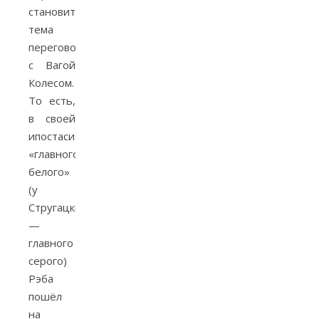
становится
тема
переговоров
с Вагой
Колесом.
То есть,
в своей
ипостаси
«главного
белого»
(у
Стругацких
—
главного
серого)
Рэба
пошёл
на