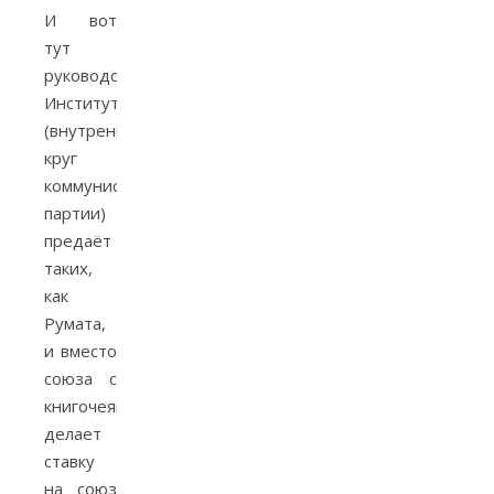
И вот
тут
руководство
Института
(внутренний
круг
коммунистической
партии)
предаёт
таких,
как
Румата,
и вместо
союза с
книгочеями
делает
ставку
на союз