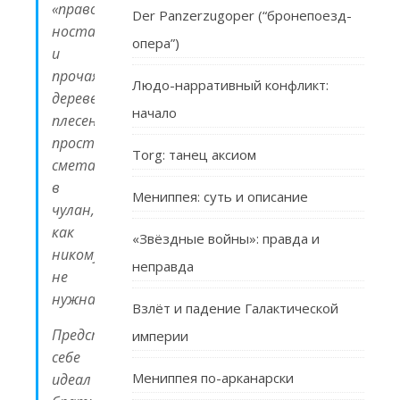
«православная
Der Panzerzugoper (“бронепоезд-
ностальгия»
опера”)
и
прочая
Людо-нарративный конфликт:
деревенская
начало
плесень
просто
Torg: танец аксиом
сметается
в
Мениппея: суть и описание
чулан,
как
«Звёздные войны»: правда и
никому
неправда
не
нужная.
Взлёт и падение Галактической
Представим
империи
себе
Мениппея по-арканарски
идеал