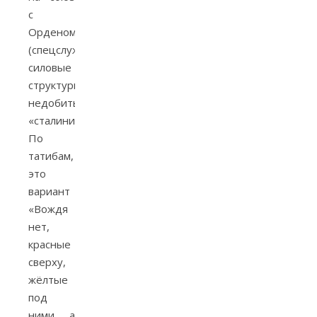
с
Орденом
(спецслужбы,
силовые
структуры,
недобитые
«сталинисты»).
По
татибам,
это
вариант
«Вождя
нет,
красные
сверху,
жёлтые
под
ними, а