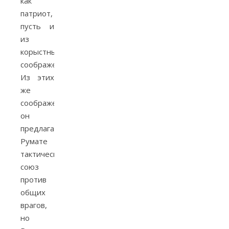
как
патриот,
пусть и
из
корыстных
соображений.
Из этих
же
соображений
он
предлагает
Румате
тактический
союз
против
общих
врагов,
но