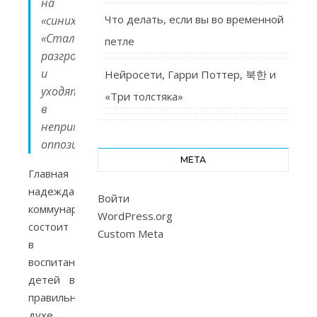
на
Что делать, если вы во временной
«синих»).
«Сталинисты»
петле
разгромлены
и
Нейросети, Гарри Поттер, 북한 и
уходят
«Три толстяка»
в
непримиримую
оппозицию.
МЕТА
Главная
надежда
Войти
коммунаров
WordPress.org
состоит
Custom Meta
в
воспитании
детей в
правильном
духе,