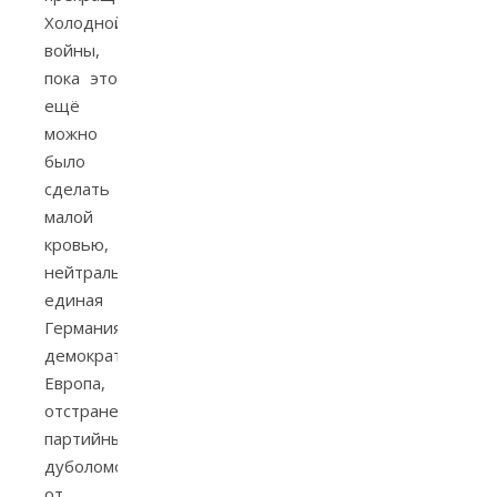
Холодной
войны,
пока это
ещё
можно
было
сделать
малой
кровью,
нейтральная
единая
Германия,
демократическая
Европа,
отстранение
партийных
дуболомов
от