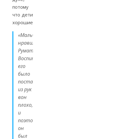
потому
что дети
хорошие.
«Мальчишка
нравился
Румате.
Воспитание
его
было
поставлено
из рук
вон
плохо,
и
поэтому
он
был