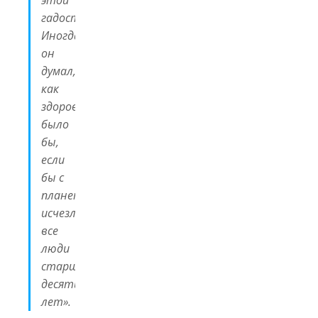
этой
гадости.
Иногда
он
думал,
как
здорово
было
бы,
если
бы с
планеты
исчезли
все
люди
старше
десяти
лет».