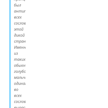
был
антиподом
всех
сословий
этой
дикой
страны.
Именно
из
таких
обыкновенных
голубоглазых
мальчишек,
одинаковых
во
всех
сословиях,
вырастали