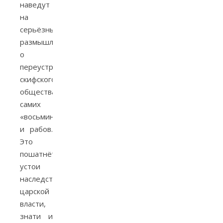
наведут
на
серьёзные
размышления
о
переустройстве
скифского
общества
самих
«восьминогих»
и рабов.
Это
пошатнёт
устои
наследственности
царской
власти,
знати и