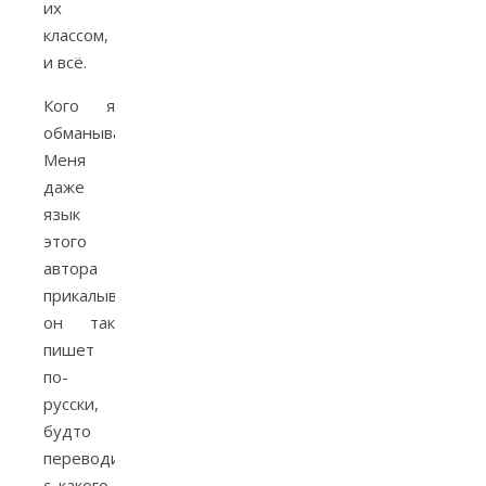
их
классом,
и всё.
Кого я
обманываю?
Меня
даже
язык
этого
автора
прикалывает,
он так
пишет
по-
русски,
будто
переводит
с какого-