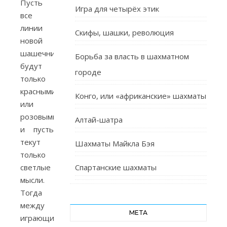
Пусть
Игра для четырёх этик
все
линии
Скифы, шашки, революция
новой
шашечницы
Борьба за власть в шахматном
будут
городе
только
красными
Конго, или «африканские» шахматы
или
розовыми,
Алтай-шатра
и пусть
текут
Шахматы Майкла Бэя
только
светлые
Спартанские шахматы
мысли.
Тогда
между
МЕТА
играющими