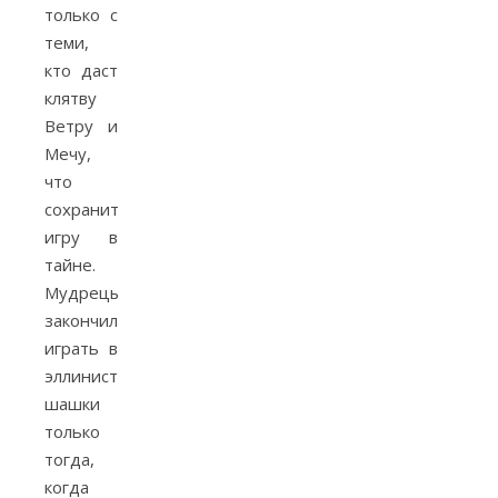
только с
теми,
кто даст
клятву
Ветру и
Мечу,
что
сохранит
игру в
тайне.
Мудрецы
закончили
играть в
эллинистические
шашки
только
тогда,
когда