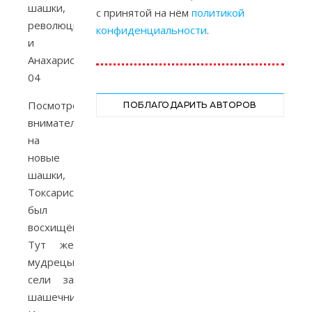
с принятой на нём
политикой
конфиденциальности
.
Посмотрев
ПОБЛАГОДАРИТЬ АВТОРОВ
внимательно
на
новые
шашки,
Токсарис
был
восхищён.
Тут же
мудрецы
сели за
шашечницу.