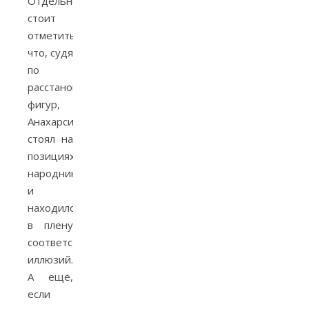
Отдельно
стоит
отметить,
что, судя
по
расстановке
фигур,
Анахарсис
стоял на
позициях
народников
и
находился
в плену
соответствующих
иллюзий.
А ещё,
если