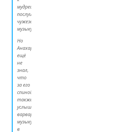
мудрецу
послушать
чужеземную
музыку.
Но
Анахарсис
ещё
не
знал,
что
за его
спиной
также
услышали
варварскую
музыку
в