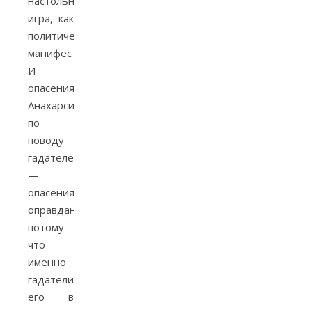
настольная
игра, как
политический
манифест.
И
опасения
Анахарсиса
по
поводу
гадателей
—
опасения
оправданные,
потому
что
именно
гадатели
его в