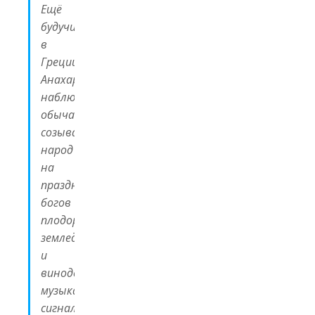
Ещё
будучи
в
Греции,
Анахарсис
наблюдал
обычай
созывать
народ
на
праздники
богов
плодородия,
земледелия
и
виноделия
музыкальными
сигналами.