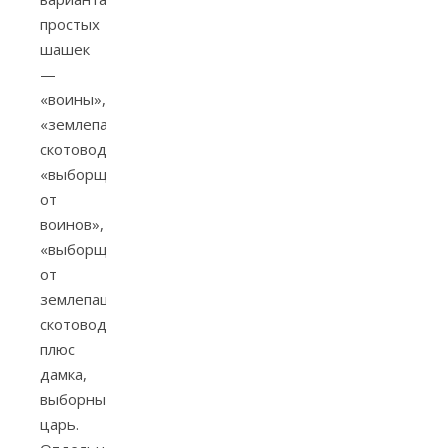
простых
шашек
—
«воины»,
«землепашцы-
скотоводы»,
«выборщики
от
воинов»,
«выборщики
от
землепашцев-
скотоводов»,
плюс
дамка,
выборный
царь.