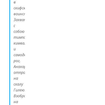
в
скифском
воинстве.
Захватив
с
собою
тимпан,
кимвал
и
самодельный
рог,
Анахарсис
отправился
на
скалу
Гилею.
Взобравшись
на