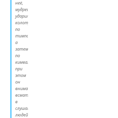
неё,
мудрец
ударил
колотушкой
по
тимпану,
а
затем
по
кимвалу,
при
этом
он
внимательно
всматривался
в
слушающих
людей.