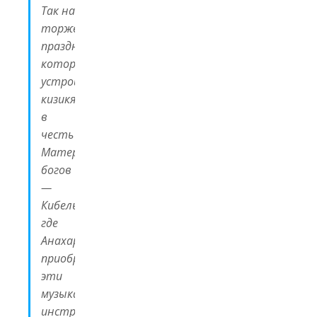
Так на
торжественном
празднике,
который
устроили
кизикяне
в
честь
Матери
богов
—
Кибелы,
где
Анахарсис
приобрёл
эти
музыкальные
инструменты,