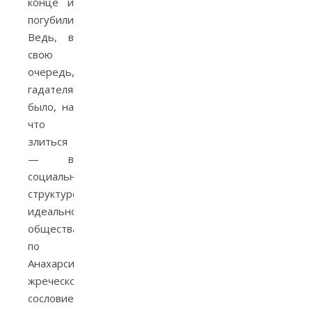
конце и
погубили.
Ведь, в
свою
очередь,
гадателям
было, на
что
злиться
— в
социальной
структуре
идеального
общества
по
Анахарсису
жреческое
сословие