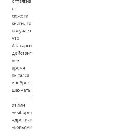
отталкиваться
от
сюжета
книги, то
получается,
что
Анахарсис
действительно
всё
время
пытался
изобрести
шахматы
— с
этими
«выборщиками»,
«дротиками»,
«копьями»