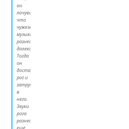
он
почувствовал,
что
чужеземная
музыка
разнеслась
далеко.
Тогда
он
достал
рог и
затрубил
в
него.
Звуки
рога
разнеслись
ещё