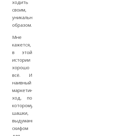
ходить
своим,
уникальным
образом.
Мне
кажется,
в этой
истории
хорошо
всё. И
наивный
маркетинговый
ход, по
которому
шашки,
выдуманные
скифом
для