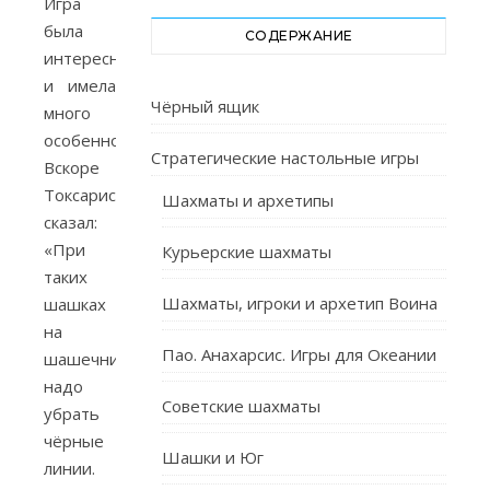
Игра
была
СОДЕРЖАНИЕ
интересной
и имела
Чёрный ящик
много
особенностей.
Стратегические настольные игры
Вскоре
Токсарис
Шахматы и архетипы
сказал:
«При
Курьерские шахматы
таких
Шахматы, игроки и архетип Воина
шашках
на
Пао. Анахарсис. Игры для Океании
шашечнице
надо
Советские шахматы
убрать
чёрные
Шашки и Юг
линии.