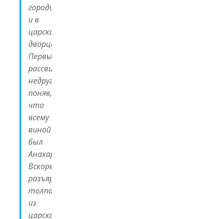
городище
и в
царском
дворце.
Первыми
рассвирепели
недруги,
поняв,
что
всему
виной
был
Анахарсис.
Вскоре
разъярённая
толпа
из
царской