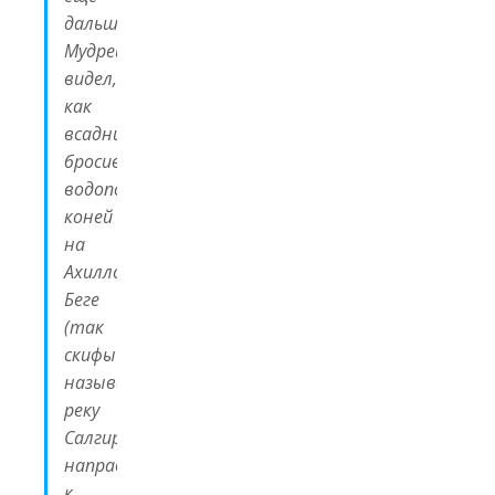
дальше.
Мудрец
видел,
как
всадники,
бросив
водопой
коней
на
Ахилловом
Беге
(так
скифы
называли
реку
Салгир),
направились
к