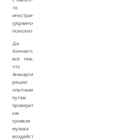
то
иностранного
(украинского?
психопатологического?).
Да.
Кончается
всё тем,
что
Анахарсис
решил
опытным
путём
проверить,
как
громкая
музыка
воздействует