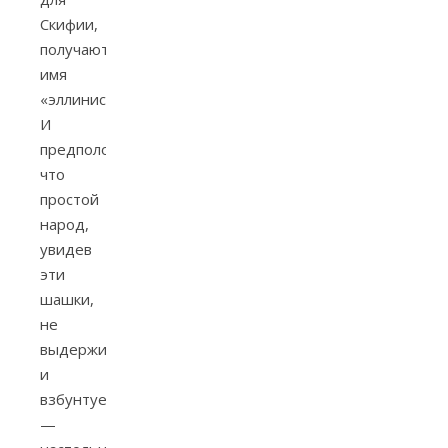
Скифии,
получают
имя
«эллинистических».
И
предположение,
что
простой
народ,
увидев
эти
шашки,
не
выдержит
и
взбунтуется
—