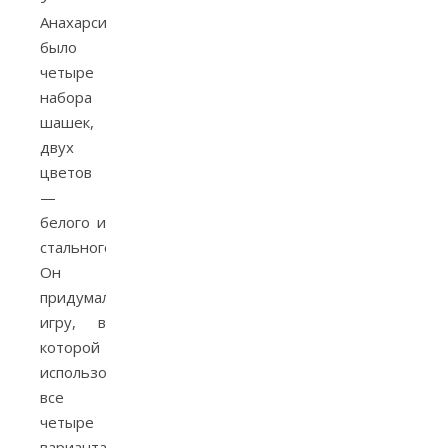
Анахарсиса
было
четыре
набора
шашек,
двух
цветов
—
белого и
стального.
Он
придумал
игру, в
которой
использовались
все
четыре
варианта