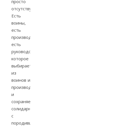
просто
отсутствует.
Есть
воины,
есть
производители,
есть
руководство,
которое
выбирается
из
воинов и
производителей
и
сохраняет
солидарность
с
породившим