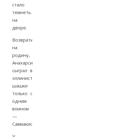
стало
темнеть
на
дворе.
Возвратившись
на
родину,
Анахарсис
сыграл в
эллинистические
шашки
только с
одним
воином
—
Савмакисом…»
У