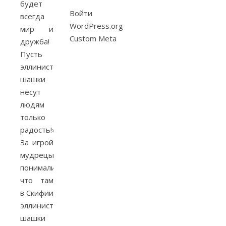
будет
Войти
всегда
WordPress.org
мир и
Custom Meta
дружба!
Пусть
эллинистические
шашки
несут
людям
только
радость!»
За игрой
мудрецы
понимали,
что там
в Скифии
эллинистические
шашки