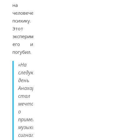
на
человеческую
психику.
Этот
эксперимент
его и
погубил.
«На
следующий
день
Анахарсис
стал
мечтать
о
применении
музыкальных
сигналов