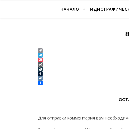
НАЧАЛО
ИДИОГРАФИЧЕСК
Copy
Link
Telegram
Pocket
WordPress
LiveJournal
Tumblr
VK
Отправить
ОСТ
Для отправки комментария вам необходи