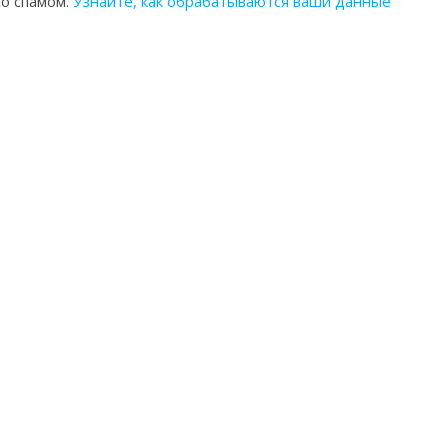
со спамом.
Узнайте, как обрабатываются ваши данные