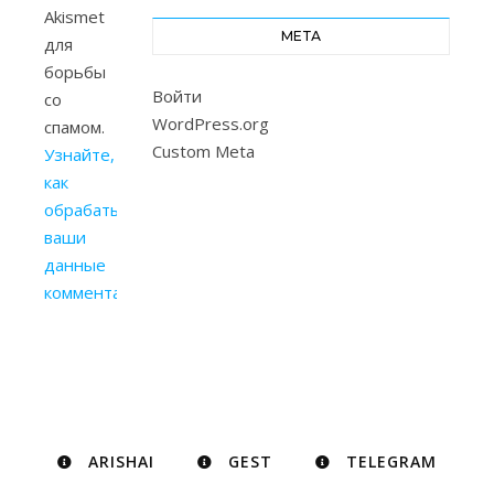
Akismet
МЕТА
для
борьбы
Войти
со
WordPress.org
спамом.
Custom Meta
Узнайте,
как
обрабатываются
ваши
данные
комментариев
.
ARISHAI
GEST
TELEGRAM