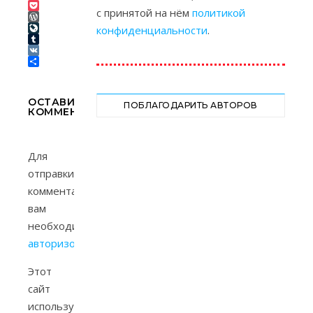
Link
Telegram
с принятой на нём
политикой
Pocket
WordPress
конфиденциальности
.
LiveJournal
Tumblr
VK
Отправить
ОСТАВИТЬ
ПОБЛАГОДАРИТЬ АВТОРОВ
КОММЕНТАРИЙ
Для
отправки
комментария
вам
необходимо
авторизоваться
.
Этот
сайт
использует