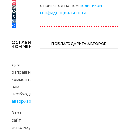
Link
Telegram
с принятой на нём
политикой
Pocket
WordPress
конфиденциальности
.
LiveJournal
Tumblr
VK
Отправить
ОСТАВИТЬ
ПОБЛАГОДАРИТЬ АВТОРОВ
КОММЕНТАРИЙ
Для
отправки
комментария
вам
необходимо
авторизоваться
.
Этот
сайт
использует