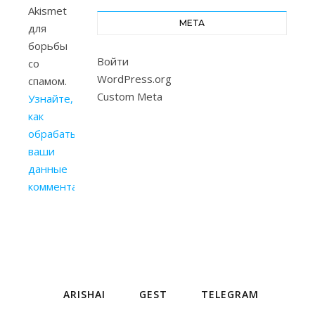
Akismet
МЕТА
для
борьбы
Войти
со
WordPress.org
спамом.
Custom Meta
Узнайте,
как
обрабатываются
ваши
данные
комментариев
.
ARISHAI
GEST
TELEGRAM