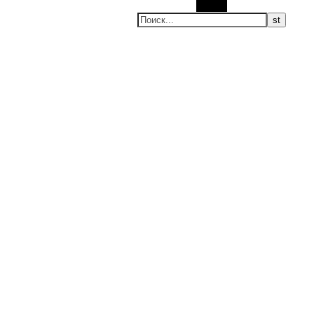
Поиск
Нео-татиба
Настоящее, будущее и другие странные вещи