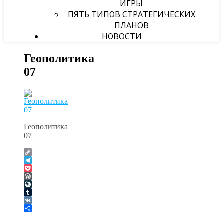
ИГРЫ
ПЯТЬ ТИПОВ СТРАТЕГИЧЕСКИХ
ПЛАНОВ
НОВОСТИ
Геополитика
07
Геополитика
07
Copy
Link
Telegram
Pocket
WordPress
LiveJournal
Tumblr
VK
Отправить