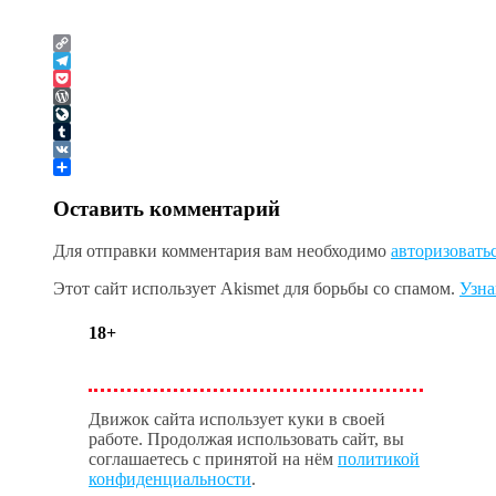
Copy
Link
Telegram
Pocket
WordPress
LiveJournal
Tumblr
VK
Отправить
Оставить комментарий
Для отправки комментария вам необходимо
авторизовать
Этот сайт использует Akismet для борьбы со спамом.
Узна
18+
Движок сайта использует куки в своей
работе. Продолжая использовать сайт, вы
соглашаетесь с принятой на нём
политикой
конфиденциальности
.