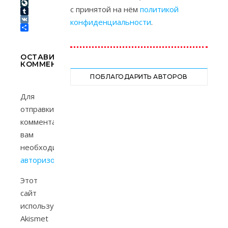
WordPress
с принятой на нём
политикой
LiveJournal
Tumblr
конфиденциальности
.
VK
Отправить
ОСТАВИТЬ
КОММЕНТАРИЙ
ПОБЛАГОДАРИТЬ АВТОРОВ
Для
отправки
комментария
вам
необходимо
авторизоваться
.
Этот
сайт
использует
Akismet