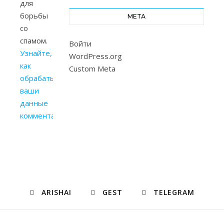
для
борьбы
МЕТА
со
спамом.
Войти
Узнайте,
WordPress.org
как
Custom Meta
обрабатываются
ваши
данные
комментариев
.
ARISHAI
GEST
TELEGRAM