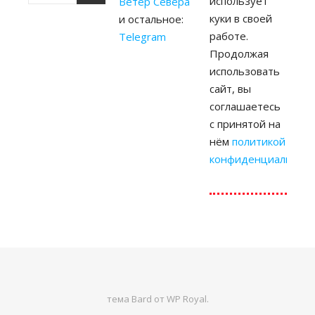
использует
Ветер Севера
куки в своей
и остальное:
работе.
Telegram
Продолжая
использовать
сайт, вы
соглашаетесь
с принятой на
нём
политикой
конфиденциальност
тема Bard от
WP Royal
.