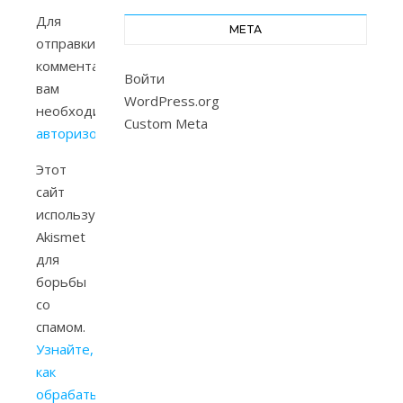
Для
МЕТА
отправки
комментария
Войти
вам
WordPress.org
необходимо
Custom Meta
авторизоваться
.
Этот
сайт
использует
Akismet
для
борьбы
со
спамом.
Узнайте,
как
обрабатываются