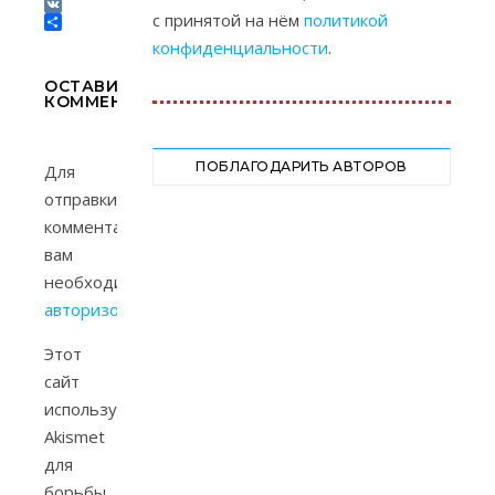
Tumblr
с принятой на нём
политикой
VK
Отправить
конфиденциальности
.
ОСТАВИТЬ
КОММЕНТАРИЙ
ПОБЛАГОДАРИТЬ АВТОРОВ
Для
отправки
комментария
вам
необходимо
авторизоваться
.
Этот
сайт
использует
Akismet
для
борьбы