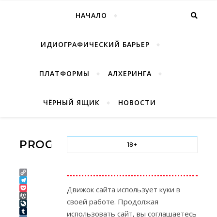
НАЧАЛО
ИДИОГРАФИЧЕСКИЙ БАРЬЕР
ПЛАТФОРМЫ
АЛХЕРИНГА
ЧЁРНЫЙ ЯЩИК
НОВОСТИ
PROGNOSYS12
18+
Copy
Link
Telegram
Движок сайта использует куки в
Pocket
своей работе. Продолжая
WordPress
LiveJournal
использовать сайт, вы соглашаетесь