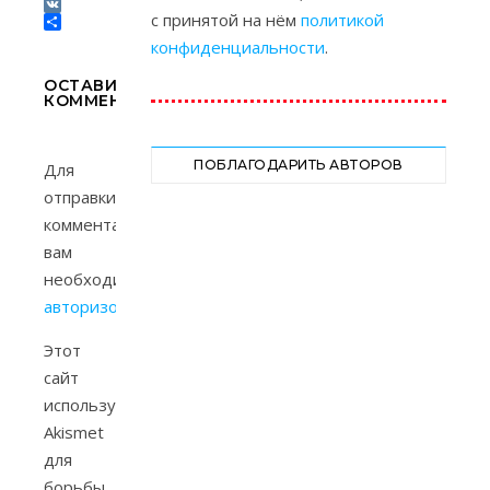
Tumblr
с принятой на нём
политикой
VK
Отправить
конфиденциальности
.
ОСТАВИТЬ
КОММЕНТАРИЙ
ПОБЛАГОДАРИТЬ АВТОРОВ
Для
отправки
комментария
вам
необходимо
авторизоваться
.
Этот
сайт
использует
Akismet
для
борьбы