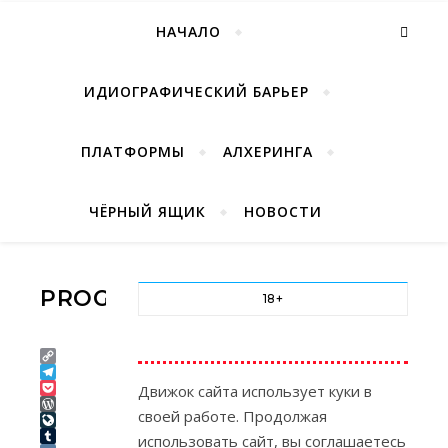
НАЧАЛО
ИДИОГРАФИЧЕСКИЙ БАРЬЕР
ПЛАТФОРМЫ
АЛХЕРИНГА
ЧЁРНЫЙ ЯЩИК
НОВОСТИ
PROGNOSYS4
18+
Copy
Link
Telegram
Движок сайта использует куки в
Pocket
своей работе. Продолжая
WordPress
LiveJournal
использовать сайт, вы соглашаетесь