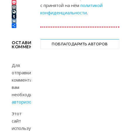
Link
Telegram
с принятой на нём
политикой
Pocket
WordPress
конфиденциальности
.
LiveJournal
Tumblr
VK
Отправить
ОСТАВИТЬ
ПОБЛАГОДАРИТЬ АВТОРОВ
КОММЕНТАРИЙ
Для
отправки
комментария
вам
необходимо
авторизоваться
.
Этот
сайт
использует