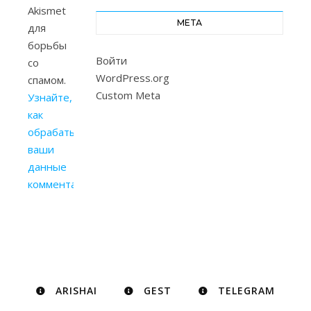
Akismet
МЕТА
для
борьбы
Войти
со
WordPress.org
спамом.
Custom Meta
Узнайте,
как
обрабатываются
ваши
данные
комментариев
.
ARISHAI
GEST
TELEGRAM