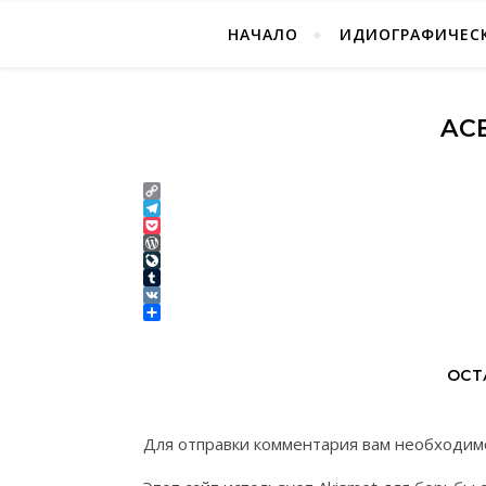
НАЧАЛО
ИДИОГРАФИЧЕСК
AC
Copy
Link
Telegram
Pocket
WordPress
LiveJournal
Tumblr
VK
Отправить
ОСТ
Для отправки комментария вам необходи