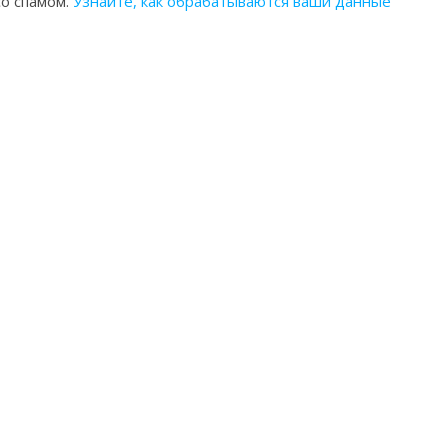
со спамом.
Узнайте, как обрабатываются ваши данные