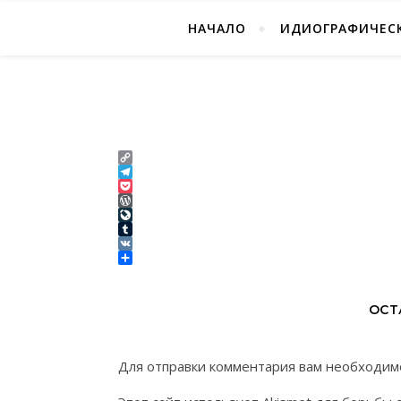
НАЧАЛО
ИДИОГРАФИЧЕСК
Copy
Link
Telegram
Pocket
WordPress
LiveJournal
Tumblr
VK
Отправить
ОСТ
Для отправки комментария вам необходи