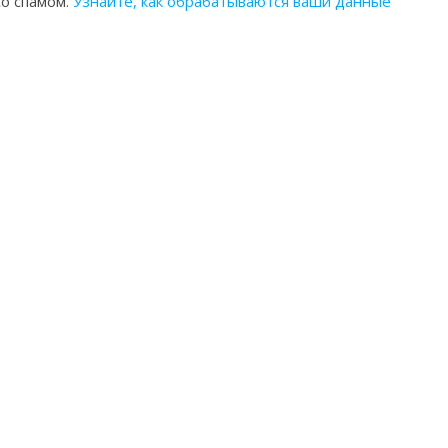
со спамом.
Узнайте, как обрабатываются ваши данные