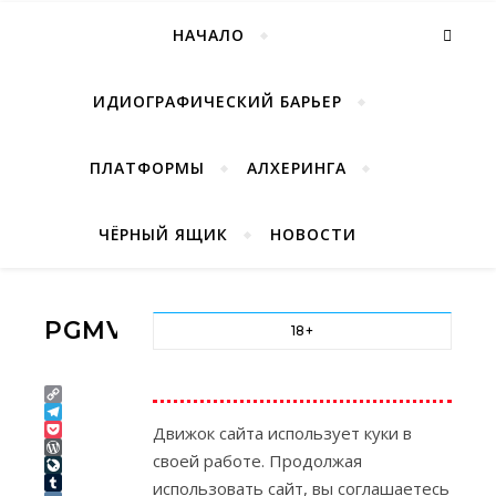
НАЧАЛО
ИДИОГРАФИЧЕСКИЙ БАРЬЕР
ПЛАТФОРМЫ
АЛХЕРИНГА
ЧЁРНЫЙ ЯЩИК
НОВОСТИ
PGMV05
18+
Copy
Link
Telegram
Движок сайта использует куки в
Pocket
своей работе. Продолжая
WordPress
LiveJournal
использовать сайт, вы соглашаетесь