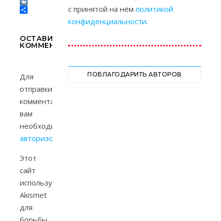
Tumblr
с принятой на нём
политикой
VK
Отправить
конфиденциальности
.
ОСТАВИТЬ
КОММЕНТАРИЙ
ПОБЛАГОДАРИТЬ АВТОРОВ
Для
отправки
комментария
вам
необходимо
авторизоваться
.
Этот
сайт
использует
Akismet
для
борьбы